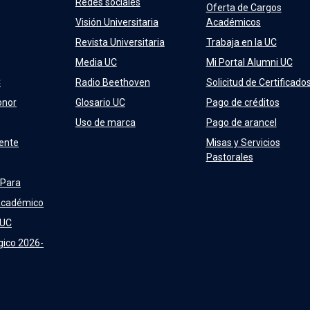
Redes sociales
Oferta de Cargos
Visión Universitaria
Académicos
Revista Universitaria
Trabaja en la UC
Media UC
Mi Portal Alumni UC
C
Radio Beethoven
Solicitud de Certificado
onor
Glosario UC
Pago de créditos
Uso de marca
Pago de arancel
ente
Misas y Servicios
Pastorales
 Para
Académico
 UC
gico 2026-