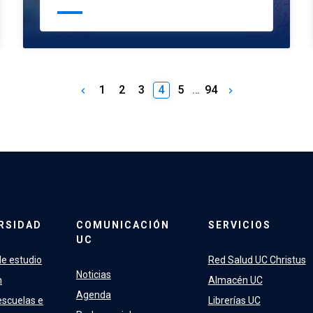
1
2
3
4
5
…
94
keyboard_arrow_left
keyboard_arrow_right
RSIDAD
COMUNICACIÓN
SERVICIOS
UC
e estudio
Red Salud UC Christus
Noticias
n
Almacén UC
Agenda
escuelas e
Librerías UC