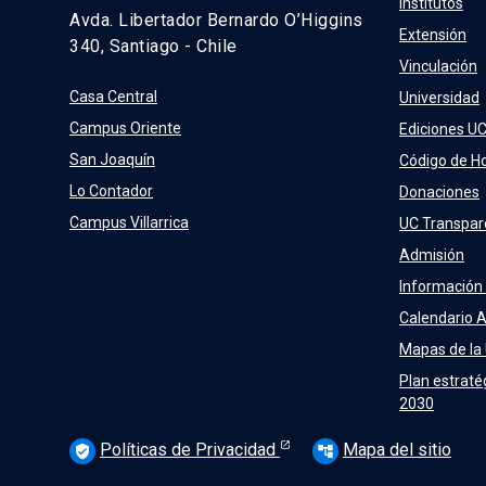
institutos
Avda. Libertador Bernardo O’Higgins
Extensión
340, Santiago - Chile
Vinculación
Casa Central
Universidad
Campus Oriente
Ediciones U
San Joaquín
Código de H
Lo Contador
Donaciones
Campus Villarrica
UC Transpar
Admisión
Información
Calendario 
Mapas de la
Plan estraté
2030
Políticas de Privacidad
Mapa del sitio
verified_user
account_tree