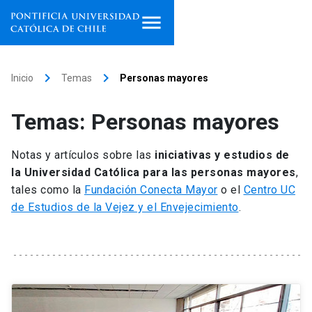
Inicio
keyboard_arrow_right
keyboard_arrow_right
Inicio
Temas
Personas mayores
Programas de estudio
Temas: Personas mayores
Facultades, escuelas e
institutos
Notas y artículos sobre las
iniciativas y estudios de
la Universidad Católica para las personas mayores
,
Investigación
tales como la
Fundación Conecta Mayor
o el
Centro UC
de Estudios de la Vejez y el Envejecimiento
.
Internacionalización
launch
Extensión
Vinculación