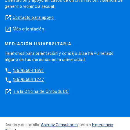
Orientación y apoyo en casos de discriminación, violencia de
género o violencia sexual.
launch
Contacto para apoyo
launch
Más orientación
MEDIACIÓN UNIVERSITARIA
Teléfonos para orientación y consejo si se ha vulnerado
alguno de tus derechos en la universidad.
phone
(56)95504 1691
phone
(56)95504 1247
launch
Ir a la Oficina de Ombuds UC
Diseño y desarrollo:
Asimov Consultores
junto a
Experiencia