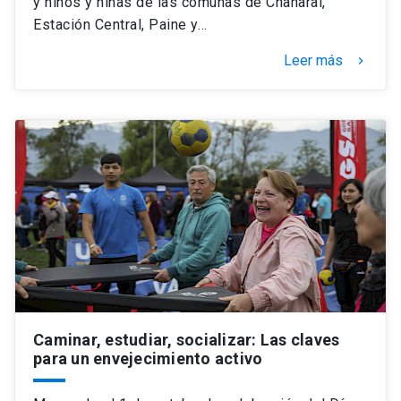
y niños y niñas de las comunas de Chañaral,
Estación Central, Paine y…
Leer más
keyboard_arrow_right
Caminar, estudiar, socializar: Las claves
para un envejecimiento activo