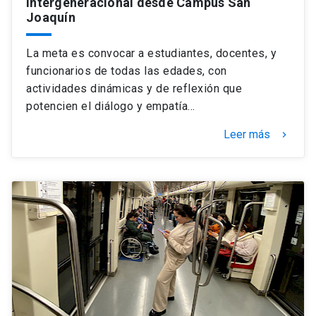
Intergeneracional desde Campus San
Joaquín
La meta es convocar a estudiantes, docentes, y
funcionarios de todas las edades, con
actividades dinámicas y de reflexión que
potencien el diálogo y empatía…
Leer más
keyboard_arrow_right