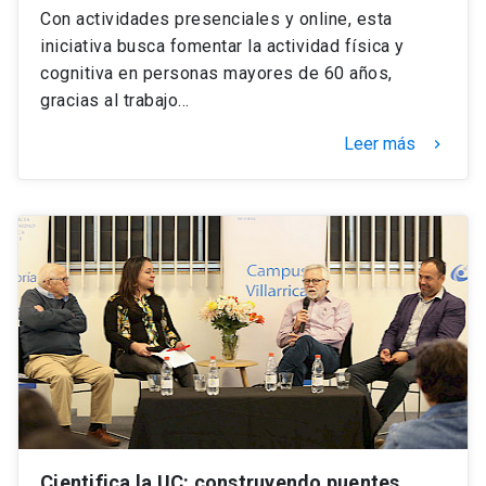
Con actividades presenciales y online, esta
iniciativa busca fomentar la actividad física y
cognitiva en personas mayores de 60 años,
gracias al trabajo…
Leer más
keyboard_arrow_right
Cientifica la UC: construyendo puentes