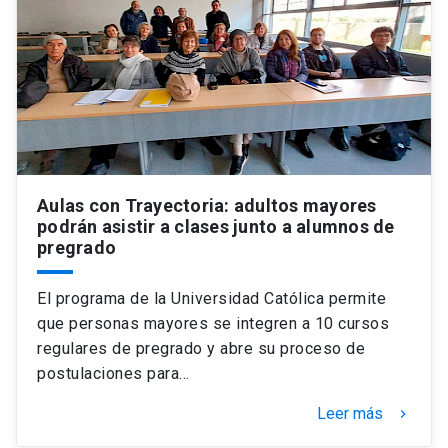
Universidad
keyboard_arrow_down
Información para
Futuros estudiantes
Go to english site
launch
Estudiantes
ACCESOS DIRECTOS
Admisión
Aulas con Trayectoria: adultos mayores
launch
Académicos
podrán asistir a clases junto a alumnos de
pregrado
Mi Cuenta UC
launch
Personal
Correo UC
launch
El programa de la Universidad Católica permite
launch
Alumni
que personas mayores se integren a 10 cursos
Mi Portal UC
launch
regulares de pregrado y abre su proceso de
Padres y familia
postulaciones para…
Medios
Biblioteca
launch
launch
Vecinos
Leer más
keyboard_arrow_right
Donaciones
launch