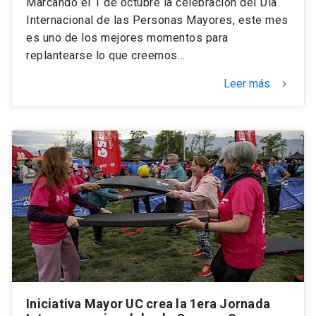
Marcando el 1 de octubre la celebración del Día
Internacional de las Personas Mayores, este mes
es uno de los mejores momentos para
replantearse lo que creemos…
Leer más
keyboard_arrow_right
Iniciativa Mayor UC crea la 1era Jornada