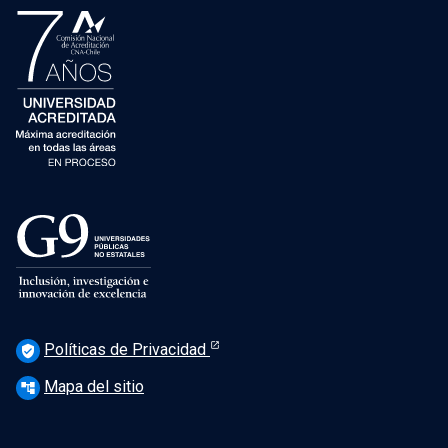
Políticas de Privacidad
verified_user
Mapa del sitio
account_tree