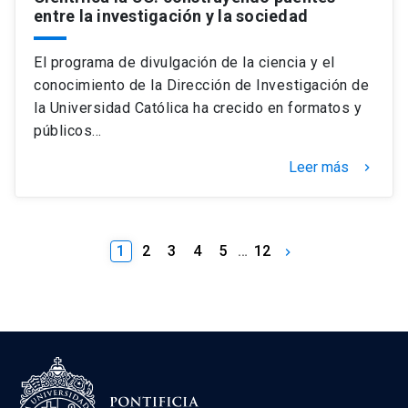
entre la investigación y la sociedad
El programa de divulgación de la ciencia y el
conocimiento de la Dirección de Investigación de
la Universidad Católica ha crecido en formatos y
públicos…
Leer más
keyboard_arrow_right
1
2
3
4
5
…
12
keyboard_arrow_right