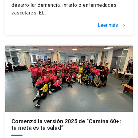
desarrollar demencia, infarto o enfermedades
vasculares. El…
Leer más
keyboard_arrow_right
Comenzó la versión 2025 de “Camina 60+:
tu meta es tu salud”