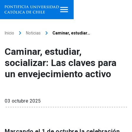
Inicio
keyboard_arrow_right
keyboard_arrow_right
Inicio
Noticias
Caminar, estudiar…
Programas de estudio
Caminar, estudiar,
Facultades, escuelas e
socializar: Las claves para
institutos
un envejecimiento activo
Investigación
Internacionalización
launch
03 octubre 2025
Extensión
Vinculación
Marcando el 1 de octubre la celebración