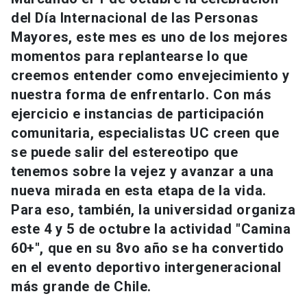
Universidad
del Día Internacional de las Personas
Mayores, este mes es uno de los mejores
keyboard_arrow_down
Información para
momentos para replantearse lo que
creemos entender como envejecimiento y
Futuros estudiantes
Go to english site
launch
nuestra forma de enfrentarlo. Con más
Estudiantes
ejercicio e instancias de participación
ACCESOS DIRECTOS
comunitaria, especialistas UC creen que
Admisión
launch
Académicos
se puede salir del estereotipo que
tenemos sobre la vejez y avanzar a una
Mi Cuenta UC
launch
Personal
nueva mirada en esta etapa de la vida.
Correo UC
launch
Para eso, también, la universidad organiza
launch
Alumni
este 4 y 5 de octubre la actividad "Camina
Mi Portal UC
launch
Padres y familia
60+", que en su 8vo año se ha convertido
Medios
Biblioteca
launch
en el evento deportivo intergeneracional
launch
Vecinos
más grande de Chile.
Donaciones
launch