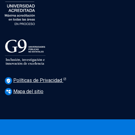
Políticas de Privacidad
verified_user
Mapa del sitio
account_tree