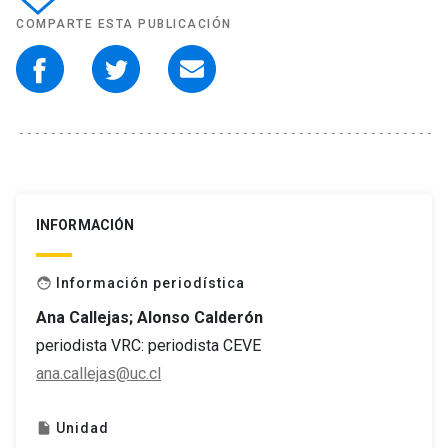
COMPARTE ESTA PUBLICACIÓN
INFORMACIÓN
Información periodística
face
Ana Callejas; Alonso Calderón
periodista VRC: periodista CEVE
ana.callejas@uc.cl
Unidad
insert_drive_file