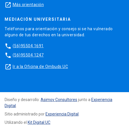
launch
Más orientación
MEDIACIÓN UNIVERSITARIA
Teléfonos para orientación y consejo si se ha vulnerado
alguno de tus derechos en la universidad.
phone
(56)95504 1691
phone
(56)95504 1247
launch
Ir a la Oficina de Ombuds UC
Diseño y desarrollo:
Asimov Consultores
junto a
Experiencia
Digital
.
Sitio administrado por
Experiencia Digital
.
Utilizando el
Kit Digital UC