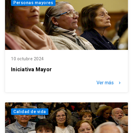
Personas mayores
10 octubre 2024
Iniciativa Mayor
Ver más
keyboard_arrow_right
Calidad de vida