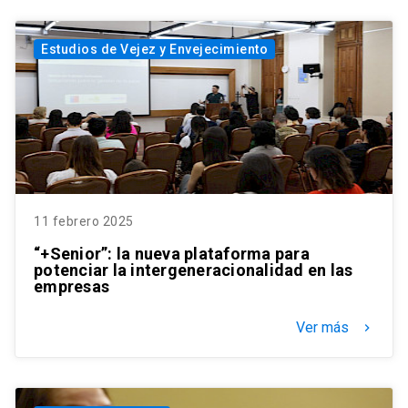
Estudios de Vejez y Envejecimiento
11 febrero 2025
“+Senior”: la nueva plataforma para
potenciar la intergeneracionalidad en las
empresas
Ver más
keyboard_arrow_right