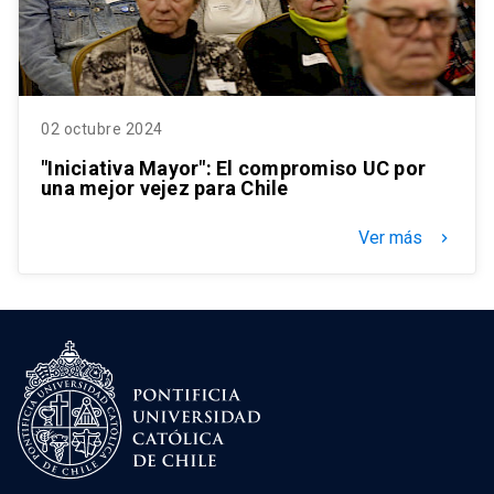
02 octubre 2024
"Iniciativa Mayor": El compromiso UC por
una mejor vejez para Chile
Ver más
keyboard_arrow_right