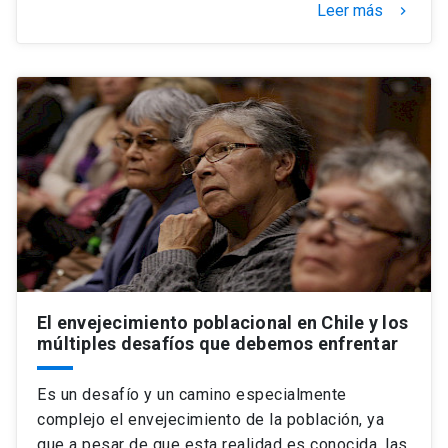
Leer más
keyboard_arrow_right
El envejecimiento poblacional en Chile y los
múltiples desafíos que debemos enfrentar
Es un desafío y un camino especialmente
complejo el envejecimiento de la población, ya
que a pesar de que esta realidad es conocida, las