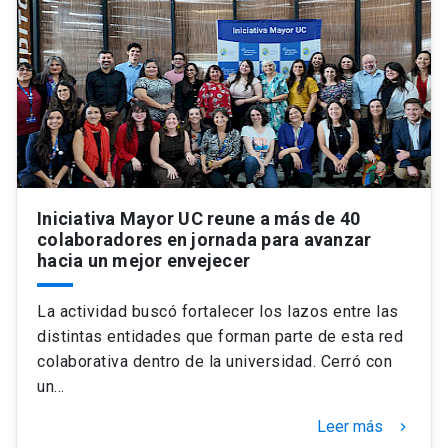
Universidad
keyboard_arrow_down
Información para
Futuros estudiantes
Go to english site
launch
Estudiantes
ACCESOS DIRECTOS
Admisión
launch
Académicos
Iniciativa Mayor UC reune a más de 40
colaboradores en jornada para avanzar
Mi Cuenta UC
launch
hacia un mejor envejecer
Personal
Correo UC
launch
launch
Alumni
La actividad buscó fortalecer los lazos entre las
distintas entidades que forman parte de esta red
Mi Portal UC
launch
Padres y familia
colaborativa dentro de la universidad. Cerró con
Medios
Biblioteca
launch
un…
launch
Vecinos
Leer más
keyboard_arrow_right
Donaciones
launch