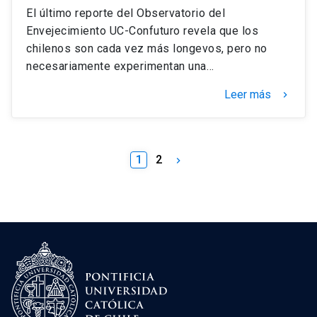
El último reporte del Observatorio del
Envejecimiento UC-Confuturo revela que los
chilenos son cada vez más longevos, pero no
necesariamente experimentan una…
Leer más
keyboard_arrow_right
1
2
keyboard_arrow_right