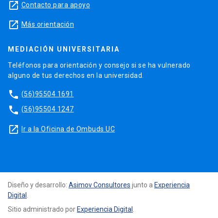
launch
Contacto para apoyo
launch
Más orientación
MEDIACIÓN UNIVERSITARIA
Teléfonos para orientación y consejo si se ha vulnerado
alguno de tus derechos en la universidad.
phone
(56)95504 1691
phone
(56)95504 1247
launch
Ir a la Oficina de Ombuds UC
Diseño y desarrollo:
Asimov Consultores
junto a
Experiencia
Digital
.
Sitio administrado por
Experiencia Digital
.