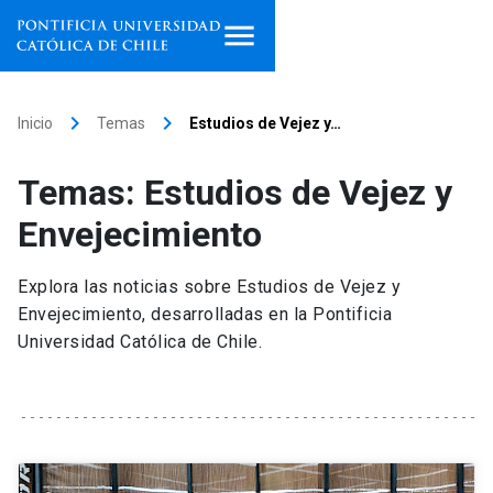
Inicio
keyboard_arrow_right
keyboard_arrow_right
Inicio
Temas
Estudios de Vejez y…
Programas de estudio
Temas: Estudios de Vejez y
Facultades, escuelas e
Envejecimiento
institutos
Explora las noticias sobre Estudios de Vejez y
Investigación
Envejecimiento, desarrolladas en la Pontificia
Universidad Católica de Chile.
Internacionalización
launch
Extensión
Vinculación