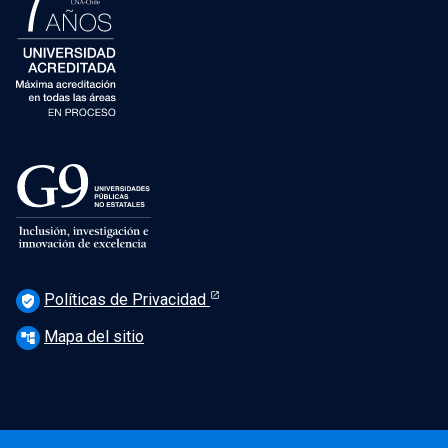
Políticas de Privacidad
verified_user
Mapa del sitio
account_tree