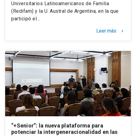
Universitarios Latinoamericanos de Familia
(Redifam) y la U. Austral de Argentina, en la que
participó el…
Leer más
keyboard_arrow_right
“+Senior”: la nueva plataforma para
potenciar la intergeneracionalidad en las