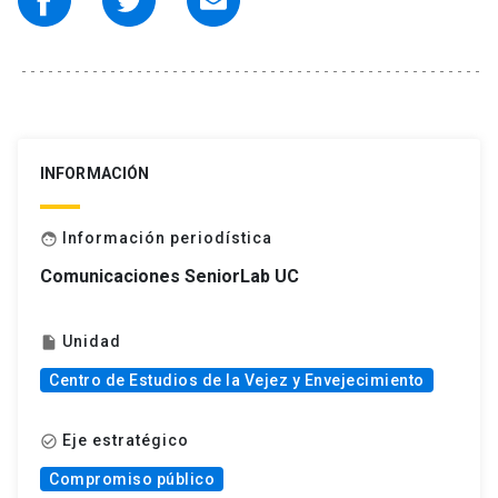
INFORMACIÓN
Información periodística
face
Comunicaciones SeniorLab UC
Unidad
insert_drive_file
Centro de Estudios de la Vejez y Envejecimiento
Eje estratégico
check_circle_outline
Compromiso público