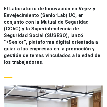
Universidad
El Laboratorio de Innovación en Vejez y
Envejecimiento (SeniorLab) UC, en
keyboard_arrow_down
Información para
conjunto con la Mutual de Seguridad
Futuros estudiantes
Go to english site
launch
(CChC) y la Superintendencia de
Seguridad Social (SUSESO), lanzó
Estudiantes
ACCESOS DIRECTOS
“+Senior”, plataforma digital orientada a
guiar a las empresas en la promoción y
Admisión
launch
Académicos
gestión de temas vinculados a la edad de
Mi Cuenta UC
launch
los trabajadores.
Personal
Correo UC
launch
launch
Alumni
Mi Portal UC
launch
Padres y familia
Medios
Biblioteca
launch
launch
Vecinos
Donaciones
launch