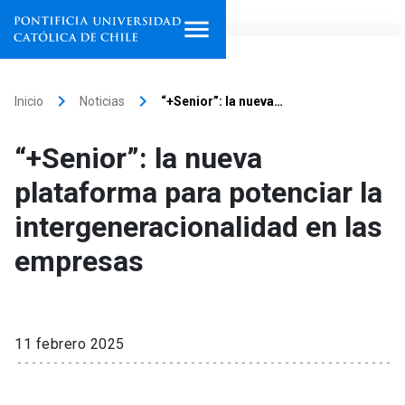
Inicio
keyboard_arrow_right
keyboard_arrow_right
Inicio
Noticias
“+Senior”: la nueva…
Programas de estudio
“+Senior”: la nueva
Facultades, escuelas e
plataforma para potenciar la
institutos
intergeneracionalidad en las
Investigación
empresas
Internacionalización
launch
Extensión
11 febrero 2025
Vinculación