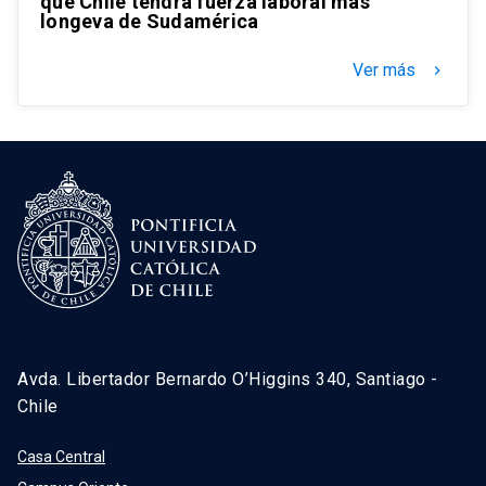
que Chile tendrá fuerza laboral más
longeva de Sudamérica
Ver más
keyboard_arrow_right
Avda. Libertador Bernardo O’Higgins 340, Santiago -
Chile
Casa Central