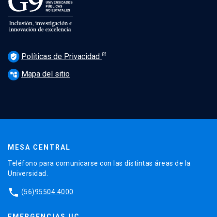
Políticas de Privacidad
verified_user
Mapa del sitio
account_tree
MESA CENTRAL
Teléfono para comunicarse con las distintas áreas de la
Universidad.
phone
(56)95504 4000
EMERGENCIAS UC