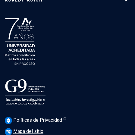
ACREDITACIÓN
Políticas de Privacidad
verified_user
Mapa del sitio
account_tree