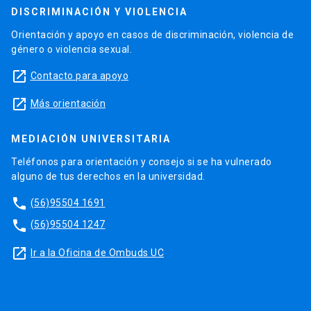
DISCRIMINACIÓN Y VIOLENCIA
Orientación y apoyo en casos de discriminación, violencia de
género o violencia sexual.
launch
Contacto para apoyo
launch
Más orientación
MEDIACIÓN UNIVERSITARIA
Teléfonos para orientación y consejo si se ha vulnerado
alguno de tus derechos en la universidad.
phone
(56)95504 1691
phone
(56)95504 1247
launch
Ir a la Oficina de Ombuds UC