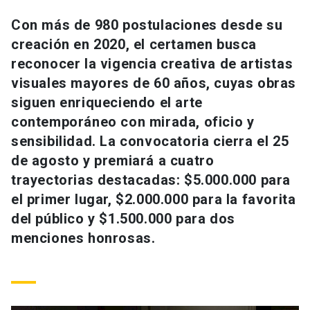
Universidad
Con más de 980 postulaciones desde su
creación en 2020, el certamen busca
keyboard_arrow_down
Información para
reconocer la vigencia creativa de artistas
Futuros estudiantes
Go to english site
launch
visuales mayores de 60 años, cuyas obras
siguen enriqueciendo el arte
Estudiantes
ACCESOS DIRECTOS
contemporáneo con mirada, oficio y
sensibilidad. La convocatoria cierra el 25
Admisión
launch
Académicos
de agosto y premiará a cuatro
Mi Cuenta UC
launch
trayectorias destacadas: $5.000.000 para
Personal
el primer lugar, $2.000.000 para la favorita
Correo UC
launch
launch
Alumni
del público y $1.500.000 para dos
Mi Portal UC
launch
menciones honrosas.
Padres y familia
Medios
Biblioteca
launch
launch
Vecinos
Donaciones
launch