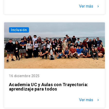
Ver más
keyboard_arrow_right
Inclusión
16 diciembre 2025
Academia UC y Aulas con Trayectoria:
aprendizaje para todos
Ver más
keyboard_arrow_right