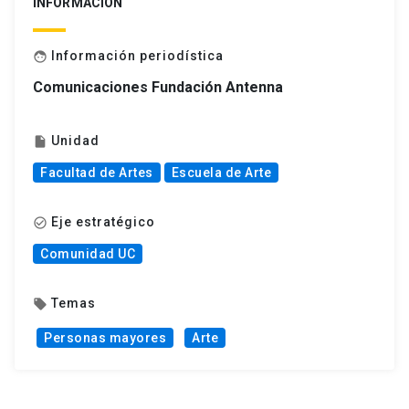
INFORMACIÓN
Información periodística
face
Comunicaciones Fundación Antenna
Unidad
insert_drive_file
Facultad de Artes
Escuela de Arte
Eje estratégico
check_circle_outline
Comunidad UC
Temas
local_offer
Personas mayores
Arte