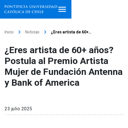
Inicio
keyboard_arrow_right
keyboard_arrow_right
Inicio
Noticias
¿Eres artista de 60+…
Programas de estudio
¿Eres artista de 60+ años?
Facultades, escuelas e
Postula al Premio Artista
institutos
Mujer de Fundación Antenna
Investigación
y Bank of America
Internacionalización
launch
Extensión
23 julio 2025
Vinculación