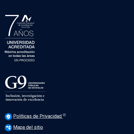
Políticas de Privacidad
verified_user
Mapa del sitio
account_tree