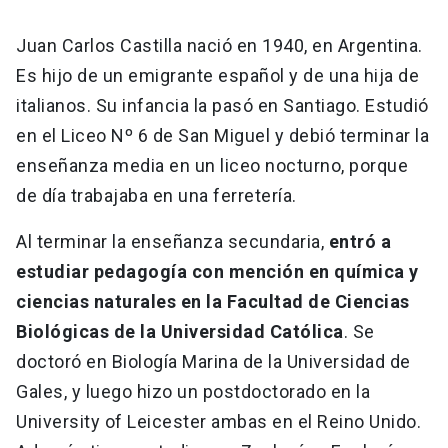
Universidad
‌Juan Carlos Castilla nació en 1940, en Argentina.
keyboard_arrow_down
Información para
Es hijo de un emigrante español y de una hija de
italianos. Su infancia la pasó en Santiago. Estudió
Futuros estudiantes
Go to english site
launch
en el Liceo Nº 6 de San Miguel y debió terminar la
Estudiantes
enseñanza media en un liceo nocturno, porque
ACCESOS DIRECTOS
de día trabajaba en una ferretería.
Admisión
launch
Académicos
Al terminar la enseñanza secundaria,
entró a
Mi Cuenta UC
launch
Personal
estudiar pedagogía con mención en química y
Correo UC
launch
ciencias naturales en la Facultad de Ciencias
launch
Alumni
Biológicas de la Universidad Católica
. Se
Mi Portal UC
launch
Padres y familia
doctoró en Biología Marina de la Universidad de
Medios
Biblioteca
launch
Gales, y luego hizo un postdoctorado en la
launch
Vecinos
University of Leicester ambas en el Reino Unido.
Donaciones
launch