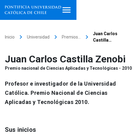
Inicio
Juan Carlos
keyboard_arrow_right
keyboard_arrow_right
keyboard_arrow_right
Inicio
Universidad
Premios…
Castilla…
Programas de estudio
Juan Carlos Castilla Zenobi
Facultades, escuelas e
institutos
Premio nacional de Ciencias Aplicadas y Tecnológicas - 2010
Investigación
Profesor e investigador de la Universidad
Católica. Premio Nacional de Ciencias
Internacionalización
launch
Aplicadas y Tecnológicas 2010.
Extensión
Vinculación
Sus inicios