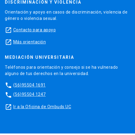
DISCRIMINACIÓN Y VIOLENCIA
Orientación y apoyo en casos de discriminación, violencia de
género o violencia sexual.
launch
Contacto para apoyo
launch
Más orientación
MEDIACIÓN UNIVERSITARIA
Teléfonos para orientación y consejo si se ha vulnerado
alguno de tus derechos en la universidad.
phone
(56)95504 1691
phone
(56)95504 1247
launch
Ir a la Oficina de Ombuds UC