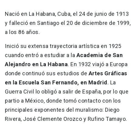
Universidad
Nació en La Habana, Cuba, el 24 de junio de 1913
keyboard_arrow_down
Información para
y falleció en Santiago el 20 de diciembre de 1999,
a los 86 años.
Futuros estudiantes
Go to english site
launch
Inició su extensa trayectoria artística en 1925
Estudiantes
ACCESOS DIRECTOS
cuando entró a estudiar a la
Academia de San
Admisión
launch
Alejandro en La Habana
. En 1932 viajó a Europa
Académicos
donde continuó sus estudios de
Artes Gráficas
Mi Cuenta UC
launch
Personal
en la Escuela San Fernando, en Madrid
. La
Correo UC
launch
Guerra Civil lo obligó a salir de España, por lo que
launch
Alumni
partio a México, donde tomó contacto con los
Mi Portal UC
launch
Padres y familia
principales exponentes del muralismo: Diego
Medios
Biblioteca
launch
Rivera, José Clemente Orozco y Rufino Tamayo.
launch
Vecinos
Donaciones
launch