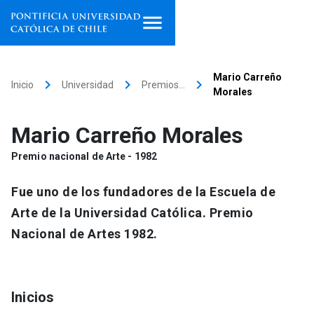
Inicio
Mario Carreño
keyboard_arrow_right
keyboard_arrow_right
keyboard_arrow_right
Inicio
Universidad
Premios…
Morales
Programas de estudio
Mario Carreño Morales
Facultades, escuelas e
institutos
Premio nacional de Arte - 1982
Investigación
Fue uno de los fundadores de la Escuela de
Arte de la Universidad Católica. Premio
Internacionalización
launch
Nacional de Artes 1982.
Extensión
Vinculación
Inicios