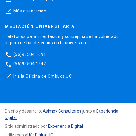
launch
Más orientación
MEDIACIÓN UNIVERSITARIA
Teléfonos para orientación y consejo si se ha vulnerado
alguno de tus derechos en la universidad.
phone
(56)95504 1691
phone
(56)95504 1247
launch
Ir a la Oficina de Ombuds UC
Diseño y desarrollo:
Asimov Consultores
junto a
Experiencia
Digital
.
Sitio administrado por
Experiencia Digital
.
Utilizando el
Kit Digital UC