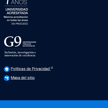
Políticas de Privacidad
verified_user
Mapa del sitio
account_tree