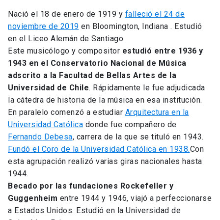
Universidad
Nació el 18 de enero de 1919 y
falleció el 24 de
noviembre de 2019
en Bloomington, Indiana . Estudió
keyboard_arrow_down
Información para
en el Liceo Alemán de Santiago.
Este musicólogo y compositor
estudió entre 1936 y
Futuros estudiantes
Go to english site
launch
1943 en el Conservatorio Nacional de Música
adscrito a la Facultad de Bellas Artes de la
Estudiantes
ACCESOS DIRECTOS
Universidad de Chile
. Rápidamente le fue adjudicada
la cátedra de historia de la música en esa institución.
Admisión
launch
Académicos
En paralelo comenzó a estudiar
Arquitectura en la
Mi Cuenta UC
launch
Universidad Católica
donde fue compañero de
Personal
Fernando Debesa
, carrera de la que se tituló en 1943.
Correo UC
launch
Fundó el Coro de la Universidad Católica en 1938.
Con
launch
Alumni
esta agrupación realizó varias giras nacionales hasta
Mi Portal UC
launch
1944.
Padres y familia
Becado por las fundaciones Rockefeller y
Medios
Biblioteca
launch
Guggenheim
entre 1944 y 1946, viajó a perfeccionarse
launch
Vecinos
a Estados Unidos. Estudió en la Universidad de
Donaciones
launch