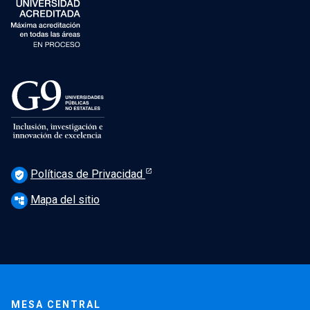
Políticas de Privacidad
verified_user
Mapa del sitio
account_tree
MESA CENTRAL