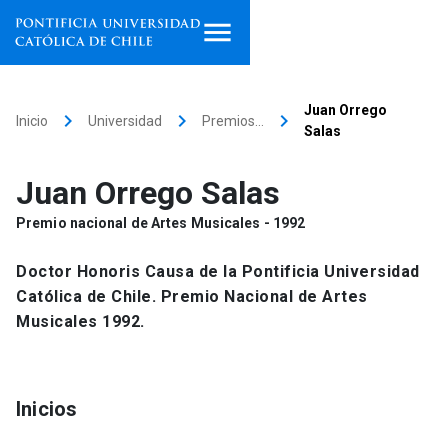
Inicio
Juan Orrego
keyboard_arrow_right
keyboard_arrow_right
keyboard_arrow_right
Inicio
Universidad
Premios…
Salas
Programas de estudio
Juan Orrego Salas
Facultades, escuelas e
institutos
Premio nacional de Artes Musicales - 1992
Investigación
Doctor Honoris Causa de la Pontificia Universidad
Católica de Chile. Premio Nacional de Artes
Internacionalización
launch
Musicales 1992.
Extensión
Inicios
Vinculación