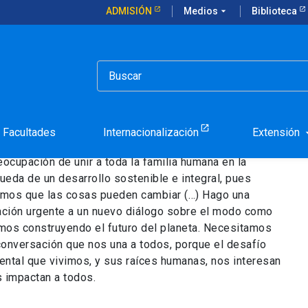
ADMISIÓN
Medios
arrow_drop_down
Biblioteca
Facultades
Internacionalización
Extensión
arrow_d
esafío urgente de proteger nuestra casa común incluye
eocupación de unir a toda la familia humana en la
ueda de un desarrollo sostenible e integral, pues
mos que las cosas pueden cambiar (…) Hago una
tación urgente a un nuevo diálogo sobre el modo como
mos construyendo el futuro del planeta. Necesitamos
conversación que nos una a todos, porque el desafío
ental que vivimos, y sus raíces humanas, nos interesan
s impactan a todos.