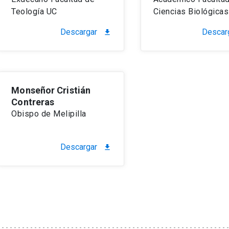
Teología UC
Ciencias Biológica
Descargar
Descar
file_download
Monseñor Cristián
Contreras
Obispo de Melipilla
Descargar
file_download