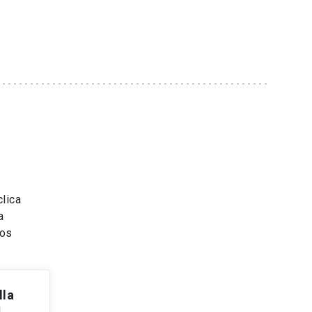
lica
a
tos
lla
d