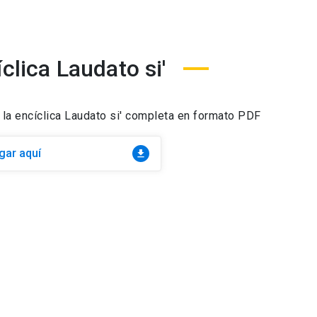
clica Laudato si'
la encíclica Laudato si' completa en formato PDF
gar aquí
file_download