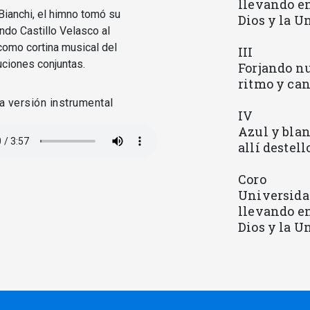
llevando en
Bianchi, el himno tomó su
Dios y la U
ando Castillo Velasco al
 como cortina musical del
III
uciones conjuntas.
Forjando nu
ritmo y can
a versión instrumental
IV
Azul y blan
allí destel
Coro
Universidad
llevando en
Dios y la U