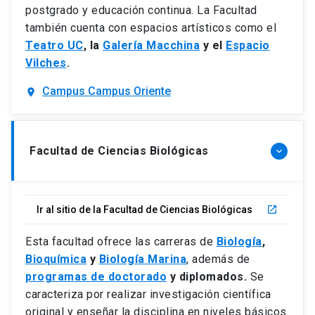
postgrado y educación continua. La Facultad
también cuenta con espacios artísticos como el
Teatro UC
, la
Galería Macchina
y el
Espacio
Vilches
.
Campus Campus Oriente
location_on
Facultad de Ciencias Biológicas
keyboard_arrow_down
Ir al sitio de la Facultad de Ciencias Biológicas
launch
Esta facultad ofrece las carreras de
Biología
,
Bioquímica
y
Biología Marina
, además de
programas de doctorado
y diplomados.
Se
caracteriza por realizar investigación científica
original y enseñar la disciplina en niveles básicos