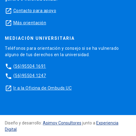
launch
Contacto para apoyo
launch
Más orientación
MEDIACIÓN UNIVERSITARIA
Teléfonos para orientación y consejo si se ha vulnerado
alguno de tus derechos en la universidad.
phone
(56)95504 1691
phone
(56)95504 1247
launch
Ir a la Oficina de Ombuds UC
Diseño y desarrollo:
Asimov Consultores
junto a
Experiencia
Digital
.