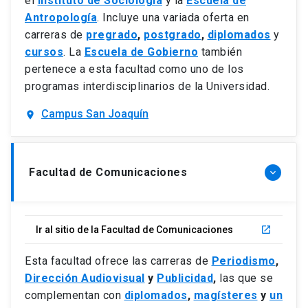
el
Instituto de Sociología
y
la
Escuela de
Antropología
. Incluye una variada oferta en
carreras de
pregrado
,
postgrado
,
diplomados
y
cursos
. La
Escuela de Gobierno
también
pertenece a esta facultad como uno de los
programas interdisciplinarios de la Universidad.
Campus San Joaquín
location_on
Facultad de Comunicaciones
keyboard_arrow_down
Ir al sitio de la Facultad de Comunicaciones
launch
Esta facultad ofrece las carreras de
Periodismo
,
Dirección Audiovisual
y
Publicidad
,
las que se
complementan con
diplomados
,
magísteres
y
un