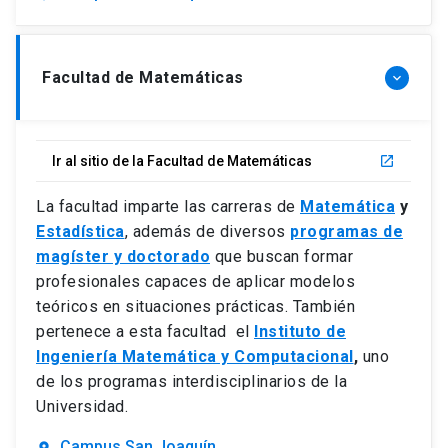
Facultad de Matemáticas
keyboard_arrow_down
Ir al sitio de la Facultad de Matemáticas
launch
La facultad imparte las carreras de
Matemática
y
Estadística
, además de diversos
programas de
magíster y doctorado
que buscan formar
profesionales capaces de aplicar modelos
teóricos en situaciones prácticas. También
pertenece a esta facultad el
Instituto de
Ingeniería Matemática y Computacional
,
uno
de los programas interdisciplinarios de la
Universidad.
Campus San Joaquín
location_on