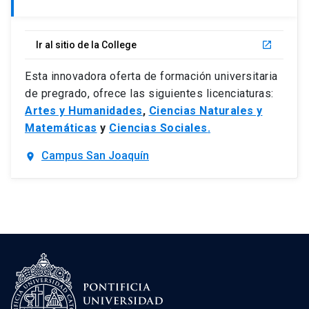
Ir al sitio de la College
launch
Esta innovadora oferta de formación universitaria
de pregrado, ofrece las siguientes licenciaturas:
Artes y Humanidades
,
Ciencias Naturales y
Matemáticas
y
Ciencias Sociales
.
Campus San Joaquín
location_on