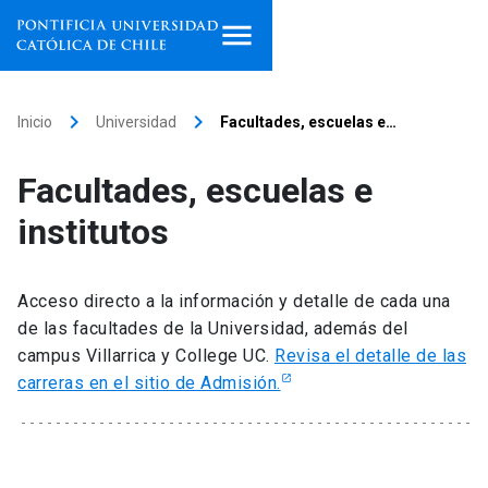
Inicio
keyboard_arrow_right
keyboard_arrow_right
Inicio
Universidad
Facultades, escuelas e…
Programas de estudio
Facultades, escuelas e
Facultades, escuelas e
institutos
institutos
Investigación
Acceso directo a la información y detalle de cada una
de las facultades de la Universidad, además del
Internacionalización
launch
campus Villarrica y College UC.
Revisa el detalle de las
carreras en el sitio de Admisión.
Extensión
Vinculación