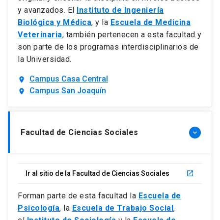
y avanzados. El
Instituto de Ingeniería
Biológica y Médica
, y la
Escuela de Medicina
Veterinaria
, también pertenecen a esta facultad y
son parte de los programas interdisciplinarios de
la Universidad.
Campus Casa Central
location_on
Campus San Joaquín
location_on
Facultad de Ciencias Sociales
keyboard_arrow_down
Ir al sitio de la Facultad de Ciencias Sociales
launch
Forman parte de esta facultad la
Escuela de
Psicología
, la
Escuela de Trabajo Social
,