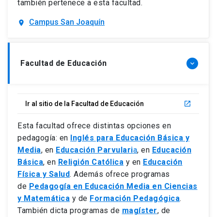
también pertenece a esta facultad.
Campus San Joaquín
location_on
Facultad de Educación
keyboard_arrow_down
Ir al sitio de la Facultad de Educación
launch
Esta facultad ofrece distintas opciones en
pedagogía: en
Inglés para Educación Básica y
Media
, en
Educación Parvulari
a
, en
Educación
Básica
, en
Religión Católica
y en
Educación
Física y Salud
. Además ofrece programas
de
Pedagogía en Educación Media en Ciencias
y Matemática
y de
Formación Pedagógica
.
También dicta programas de
magíster
, de