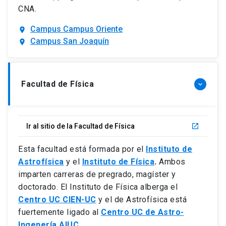
CNA.
Campus Campus Oriente
location_on
Campus San Joaquín
location_on
Facultad de Física
keyboard_arrow_down
Ir al sitio de la Facultad de Física
launch
Esta facultad está formada por el
Instituto de
Astrofísica
y el
Instituto de Física
.
Ambos
imparten carreras de pregrado, magíster y
doctorado. El Instituto de Física alberga el
Centro UC CIEN-UC
y el de Astrofísica está
fuertemente ligado al
Centro UC de Astro-
Ingenería AIUC
.