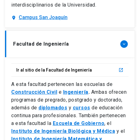
interdisciplinarios de la Universidad.
Campus San Joaquín
location_on
Facultad de Ingeniería
keyboard_arrow_down
Ir al sitio de la Facultad de Ingeniería
launch
A esta facultad pertenecen las escuelas de
Construcción Civil
e
Ingeniería
.
Ambas ofrecen
programas de pregrado, postgrado y doctorado,
además de
diplomados
y
cursos
de educación
continua para profesionales. También pertenecen
a esta facultad la
Escuela de Gobierno
, el
Instituto de Ingeniería Biológica y Médica
y el
Instituto de Ingeniería Matemática y