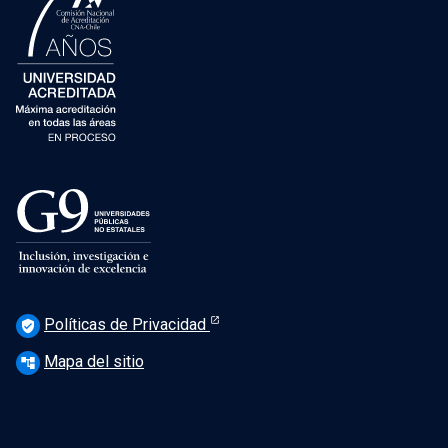
Políticas de Privacidad
verified_user
Mapa del sitio
account_tree