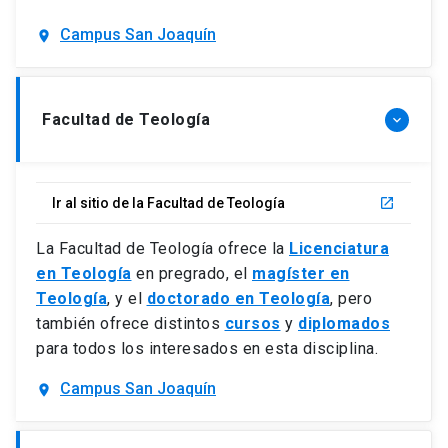
Campus San Joaquín
location_on
Facultad de Teología
keyboard_arrow_down
Ir al sitio de la Facultad de Teología
launch
La Facultad de Teología ofrece la
Licenciatura
en Teología
en pregrado, el
magíster en
Teología
, y el
doctorado en Teología
, pero
también ofrece distintos
cursos
y
diplomados
para todos los interesados en esta disciplina.
Campus San Joaquín
location_on