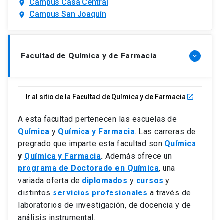
Campus Casa Central
location_on
Campus San Joaquín
location_on
Facultad de Química y de Farmacia
keyboard_arrow_down
Ir al sitio de la Facultad de Química y de Farmacia
launch
A esta facultad pertenecen las escuelas de
Química
y
Química y Farmacia
. Las carreras de
pregrado que imparte esta facultad son
Química
y
Química y Farmacia
.
Además ofrece un
programa de Doctorado en Química
, una
variada oferta de
diplomados
y
cursos
y
distintos
servicios profesionales
a través de
laboratorios de investigación, de docencia y de
análisis instrumental.