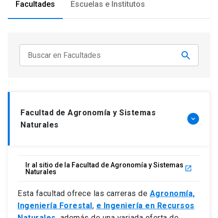
Facultades
Escuelas e Institutos
Universidad
keyboard_arrow_down
Información para
Futuros estudiantes
Go to english site
launch
Estudiantes
ACCESOS DIRECTOS
Admisión
launch
Académicos
Facultad de Agronomía y Sistemas
keyboard_arrow_down
Mi Cuenta UC
launch
Naturales
Personal
Correo UC
launch
launch
Alumni
Mi Portal UC
launch
Ir al sitio de la Facultad de Agronomía y Sistemas
launch
Naturales
Padres y familia
Medios
Biblioteca
launch
Esta facultad ofrece las carreras de
Agronomía,
launch
Vecinos
Ingeniería Forestal
,
e Ingeniería en Recursos
Donaciones
launch
Naturales
,
además de una variada oferta de