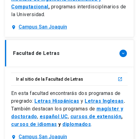
Computacional
,
programas interdisciplinarios de
la Universidad.
Campus San Joaquín
location_on
Facultad de Letras
keyboard_arrow_down
Ir al sitio de la Facultad de Letras
launch
En esta facultad encontrarás dos programas de
pregrado:
Letras Hispánicas
y
Letras Inglesas
.
También destacan los programas de
magíster y
doctorado
,
español UC
,
cursos de extensión
,
cursos de idiomas
y
diplomados
.
Campus San Joaquín
location_on