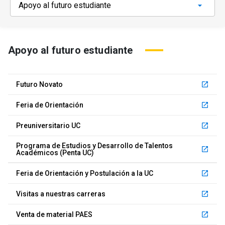
Universidad
keyboard_arrow_down
Información para
Apoyo al futuro estudiante
Futuros estudiantes
Go to english site
launch
Estudiantes
ACCESOS DIRECTOS
Futuro Novato
launch
Admisión
launch
Feria de Orientación
launch
Académicos
Mi Cuenta UC
launch
Preuniversitario UC
launch
Personal
Programa de Estudios y Desarrollo de Talentos
Correo UC
launch
launch
Académicos (Penta UC)
launch
Alumni
Mi Portal UC
launch
Feria de Orientación y Postulación a la UC
launch
Padres y familia
Medios
Biblioteca
launch
Visitas a nuestras carreras
launch
launch
Vecinos
Venta de material PAES
launch
Donaciones
launch