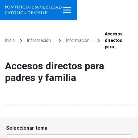
Inicio
Accesos
keyboard_arrow_right
keyboard_arrow_right
keyboard_arrow_right
Inicio
Información…
Información…
directos
Programas de estudio
para…
Facultades, escuelas e
Accesos directos para
institutos
padres y familia
Investigación
Internacionalización
launch
Extensión
Vinculación
Seleccionar tema