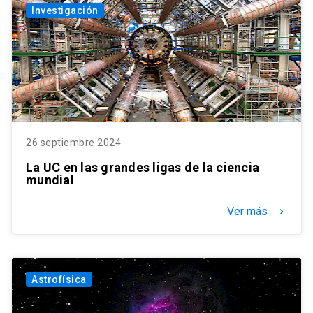
Investigación
26 septiembre 2024
La UC en las grandes ligas de la ciencia
mundial
Ver más
keyboard_arrow_right
Astrofísica