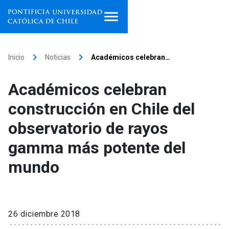
Inicio
keyboard_arrow_right
keyboard_arrow_right
Inicio
Noticias
Académicos celebran…
Programas de estudio
Académicos celebran
Facultades, escuelas e
construcción en Chile del
institutos
observatorio de rayos
Investigación
gamma más potente del
Internacionalización
launch
mundo
Extensión
Vinculación
26 diciembre 2018