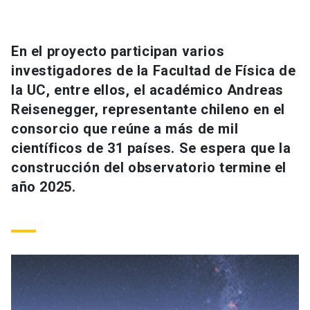
Universidad
keyboard_arrow_down
Información para
En el proyecto participan varios
investigadores de la Facultad de Física de
Futuros estudiantes
Go to english site
launch
la UC, entre ellos, el académico Andreas
Reisenegger, representante chileno en el
Estudiantes
ACCESOS DIRECTOS
consorcio que reúne a más de mil
Admisión
launch
científicos de 31 países. Se espera que la
Académicos
construcción del observatorio termine el
Mi Cuenta UC
launch
Personal
año 2025.
Correo UC
launch
launch
Alumni
Mi Portal UC
launch
Padres y familia
Medios
Biblioteca
launch
launch
Vecinos
Donaciones
launch