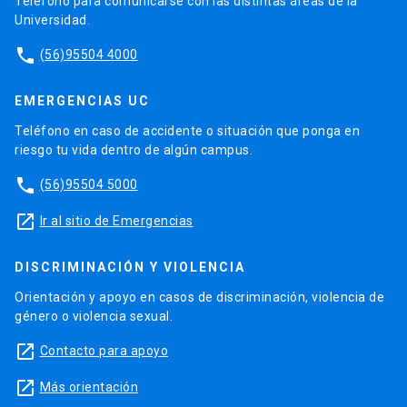
Teléfono para comunicarse con las distintas áreas de la
Universidad.
phone
(56)95504 4000
EMERGENCIAS UC
Teléfono en caso de accidente o situación que ponga en
riesgo tu vida dentro de algún campus.
phone
(56)95504 5000
launch
Ir al sitio de Emergencias
DISCRIMINACIÓN Y VIOLENCIA
Orientación y apoyo en casos de discriminación, violencia de
género o violencia sexual.
launch
Contacto para apoyo
launch
Más orientación