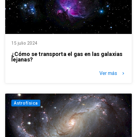
15 julio 2024
¿Cómo se transporta el gas en las galaxias
lejanas?
Ver más
keyboard_arrow_right
Astrofísica