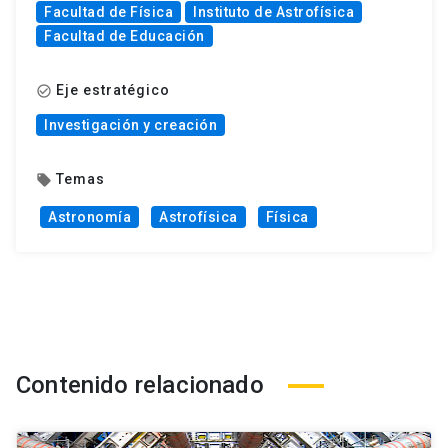
Facultad de Física
Instituto de Astrofísica
Facultad de Educación
Eje estratégico
check_circle_outline
Investigación y creación
Temas
local_offer
Astronomía
Astrofísica
Física
Contenido relacionado