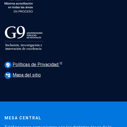
Políticas de Privacidad
verified_user
Mapa del sitio
account_tree
MESA CENTRAL