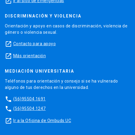
launch
Ir al sitio de Emergencias
DISCRIMINACIÓN Y VIOLENCIA
Orientación y apoyo en casos de discriminación, violencia de
género o violencia sexual.
launch
Contacto para apoyo
launch
Más orientación
MEDIACIÓN UNIVERSITARIA
Teléfonos para orientación y consejo si se ha vulnerado
alguno de tus derechos en la universidad.
phone
(56)95504 1691
phone
(56)95504 1247
launch
Ir a la Oficina de Ombuds UC