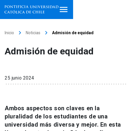
Inicio
keyboard_arrow_right
keyboard_arrow_right
Inicio
Noticias
Admisión de equidad
Programas de estudio
Admisión de equidad
Facultades, escuelas e
institutos
Investigación
25 junio 2024
Internacionalización
launch
Extensión
Ambos aspectos son claves en la
pluralidad de los estudiantes de una
Vinculación
universidad más diversa y mejor. En esta