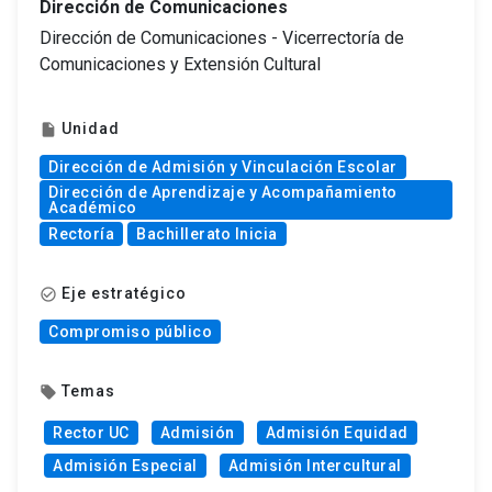
Dirección de Comunicaciones
Dirección de Comunicaciones - Vicerrectoría de
Comunicaciones y Extensión Cultural
Unidad
insert_drive_file
Dirección de Admisión y Vinculación Escolar
Dirección de Aprendizaje y Acompañamiento
Académico
Rectoría
Bachillerato Inicia
Eje estratégico
check_circle_outline
Compromiso público
Temas
local_offer
Rector UC
Admisión
Admisión Equidad
Admisión Especial
Admisión Intercultural