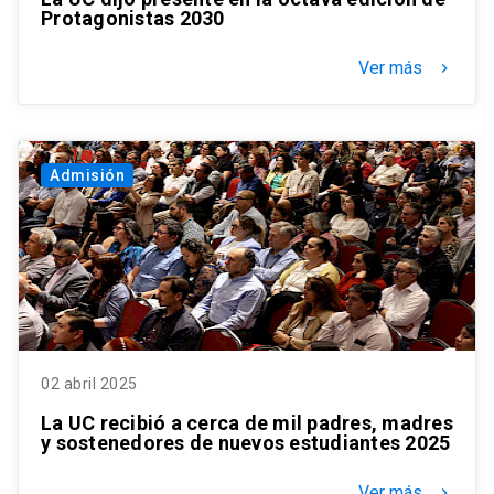
Protagonistas 2030
Ver más
keyboard_arrow_right
Admisión
02 abril 2025
La UC recibió a cerca de mil padres, madres
y sostenedores de nuevos estudiantes 2025
Ver más
keyboard_arrow_right