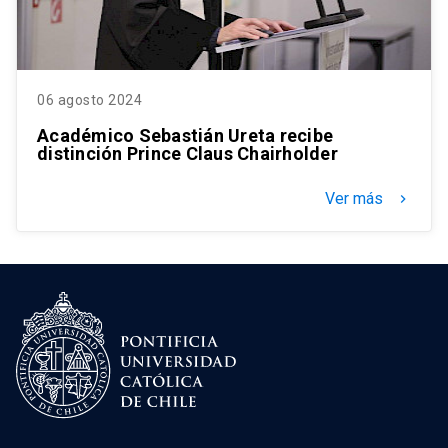
06 agosto 2024
Académico Sebastián Ureta recibe
distinción Prince Claus Chairholder
Ver más
keyboard_arrow_right