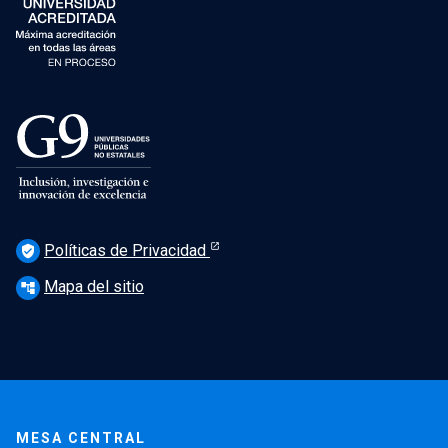
Políticas de Privacidad
verified_user
Mapa del sitio
account_tree
MESA CENTRAL