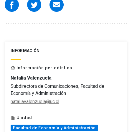
INFORMACIÓN
Información periodística
face
Natalia Valenzuela
Subdirectora de Comunicaciones, Facultad de
Economía y Administración
nataliavalenzuela@uc.cl
Unidad
insert_drive_file
Facultad de Economía y Administración