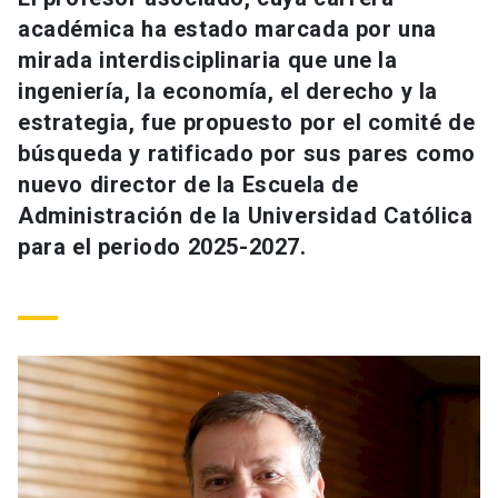
Universidad
académica ha estado marcada por una
mirada interdisciplinaria que une la
keyboard_arrow_down
Información para
ingeniería, la economía, el derecho y la
estrategia, fue propuesto por el comité de
Futuros estudiantes
Go to english site
launch
búsqueda y ratificado por sus pares como
Estudiantes
nuevo director de la Escuela de
ACCESOS DIRECTOS
Administración de la Universidad Católica
Admisión
launch
Académicos
para el periodo 2025-2027.
Mi Cuenta UC
launch
Personal
Correo UC
launch
launch
Alumni
Mi Portal UC
launch
Padres y familia
Medios
Biblioteca
launch
launch
Vecinos
Donaciones
launch