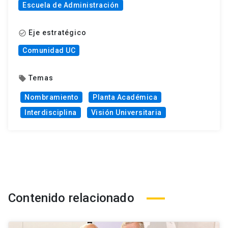
Escuela de Administración
Eje estratégico
check_circle_outline
Comunidad UC
Temas
local_offer
Nombramiento
Planta Académica
Interdisciplina
Visión Universitaria
Contenido relacionado