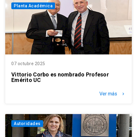
Planta Académica
07 octubre 2025
Vittorio Corbo es nombrado Profesor
Emérito UC
Ver más
keyboard_arrow_right
Autoridades