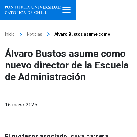
Inicio
keyboard_arrow_right
keyboard_arrow_right
Inicio
Noticias
Álvaro Bustos asume como…
Programas de estudio
Álvaro Bustos asume como
Facultades, escuelas e
nuevo director de la Escuela
institutos
de Administración
Investigación
Internacionalización
launch
16 mayo 2025
Extensión
Vinculación
El profesor asociado, cuya carrera