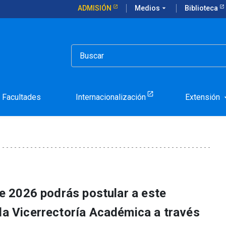
ADMISIÓN
Medios
arrow_drop_down
Biblioteca
 ya puedes postular al beneficio de residencia (2do semestre 2026)
e magíster: ya puedes po
cia (2do semestre 2026)
Facultades
Internacionalización
Extensión
arrow_d
 de 2026 podrás postular a este
 la Vicerrectoría Académica a través