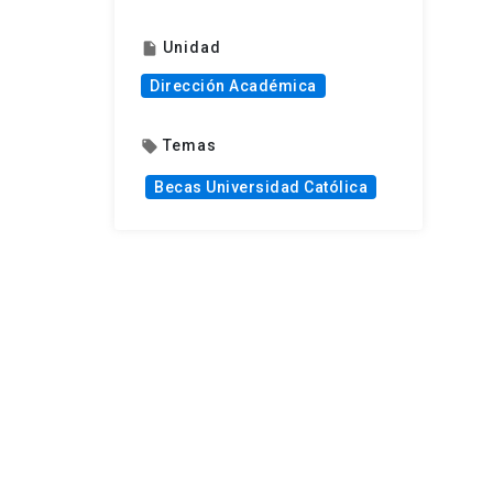
Unidad
insert_drive_file
Dirección Académica
Temas
local_offer
Becas Universidad Católica