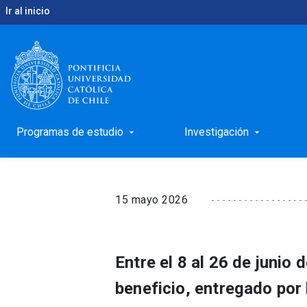
Ir al inicio
keyboard_arrow_right
keyboard_arrow_right
Inicio
Noticias
Atención estudiante de magíster:
Atención estudiante d
beneficio de residen
Programas de estudio
Investigación
arrow_drop_down
arrow_drop_down
15 mayo 2026
Entre el 8 al 26 de junio
beneficio, entregado por