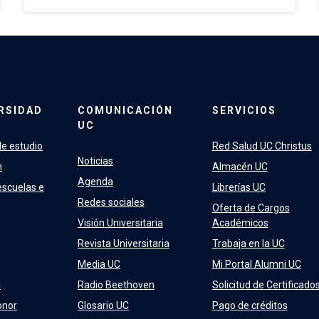
RSIDAD
COMUNICACIÓN
SERVICIOS
UC
e estudio
Red Salud UC Christus
Noticias
n
Almacén UC
Agenda
escuelas e
Librerías UC
Redes sociales
Oferta de Cargos
Visión Universitaria
Académicos
Revista Universitaria
Trabaja en la UC
Media UC
Mi Portal Alumni UC
C
Radio Beethoven
Solicitud de Certificado
onor
Glosario UC
Pago de créditos