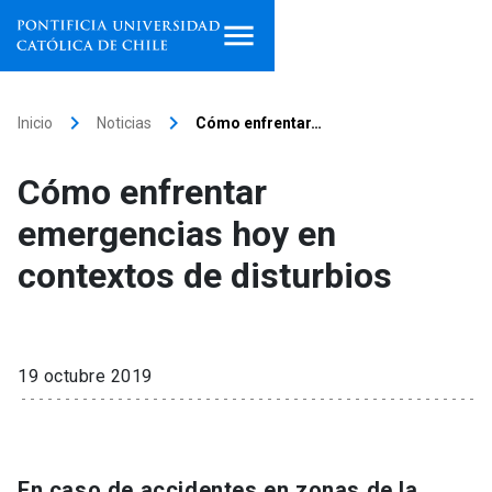
Inicio
keyboard_arrow_right
keyboard_arrow_right
Inicio
Noticias
Cómo enfrentar…
Programas de estudio
Cómo enfrentar
Facultades, escuelas e
emergencias hoy en
institutos
contextos de disturbios
Investigación
Internacionalización
launch
19 octubre 2019
Extensión
Vinculación
En caso de accidentes en zonas de la