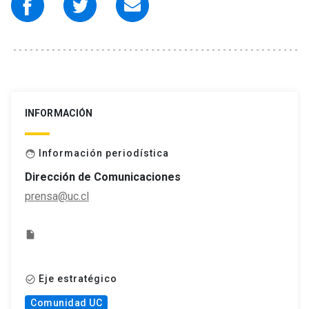
INFORMACIÓN
Información periodística
face
Dirección de Comunicaciones
prensa@uc.cl
insert_drive_file
Eje estratégico
check_circle_outline
Comunidad UC