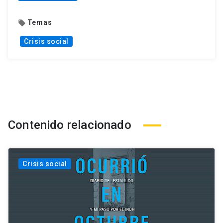
Temas
local_offer
Crisis social
Contenido relacionado
Crisis social