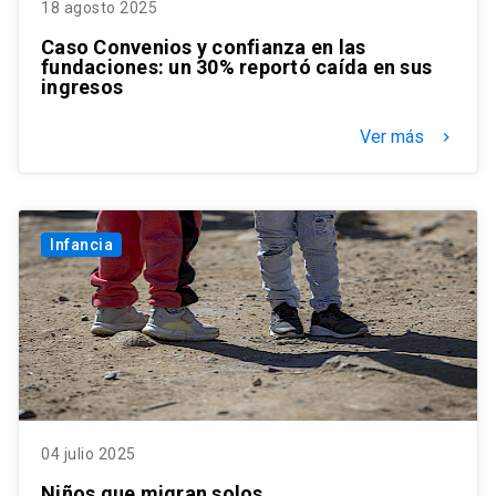
18 agosto 2025
Caso Convenios y confianza en las
fundaciones: un 30% reportó caída en sus
ingresos
Ver más
keyboard_arrow_right
Infancia
04 julio 2025
Niños que migran solos