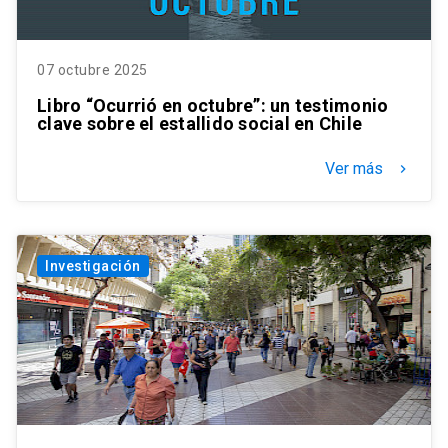
07 octubre 2025
Libro “Ocurrió en octubre”: un testimonio
clave sobre el estallido social en Chile
Ver más
keyboard_arrow_right
Investigación