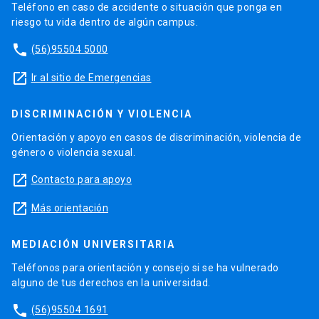
Teléfono en caso de accidente o situación que ponga en
riesgo tu vida dentro de algún campus.
phone
(56)95504 5000
launch
Ir al sitio de Emergencias
DISCRIMINACIÓN Y VIOLENCIA
Orientación y apoyo en casos de discriminación, violencia de
género o violencia sexual.
launch
Contacto para apoyo
launch
Más orientación
MEDIACIÓN UNIVERSITARIA
Teléfonos para orientación y consejo si se ha vulnerado
alguno de tus derechos en la universidad.
phone
(56)95504 1691