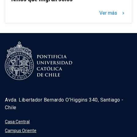
Ver más
keyboard_arrow_right
Avda. Libertador Bernardo O’Higgins 340, Santiago -
Chile
Casa Central
Campus Oriente