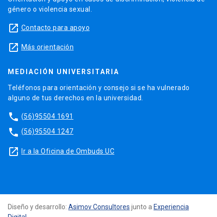
género o violencia sexual.
launch
Contacto para apoyo
launch
Más orientación
MEDIACIÓN UNIVERSITARIA
Teléfonos para orientación y consejo si se ha vulnerado
alguno de tus derechos en la universidad.
phone
(56)95504 1691
phone
(56)95504 1247
launch
Ir a la Oficina de Ombuds UC
Diseño y desarrollo:
Asimov Consultores
junto a
Experiencia
Digital
.