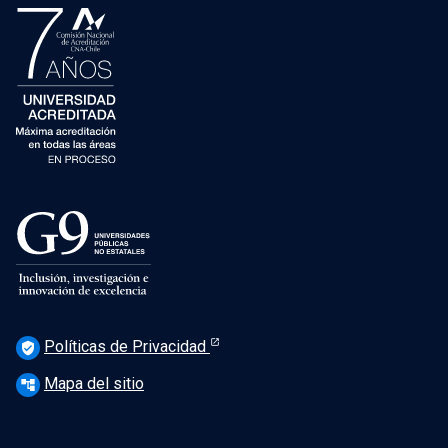
Políticas de Privacidad
verified_user
Mapa del sitio
account_tree