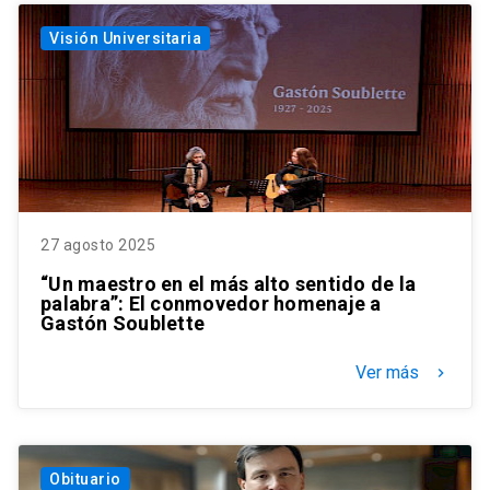
Visión Universitaria
27 agosto 2025
“Un maestro en el más alto sentido de la
palabra”: El conmovedor homenaje a
Gastón Soublette
Ver más
keyboard_arrow_right
Obituario