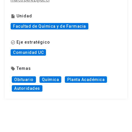
Unidad
insert_drive_file
Facultad de Química y de Farmacia
Eje estratégico
check_circle_outline
Comunidad UC
Temas
local_offer
Obituario
Química
Planta Académica
Autoridades