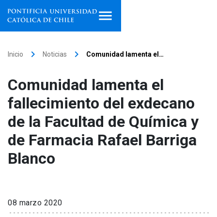
Inicio
keyboard_arrow_right
keyboard_arrow_right
Inicio
Noticias
Comunidad lamenta el…
Programas de estudio
Comunidad lamenta el
Facultades, escuelas e
fallecimiento del exdecano
institutos
de la Facultad de Química y
Investigación
de Farmacia Rafael Barriga
Internacionalización
launch
Blanco
Extensión
Vinculación
08 marzo 2020