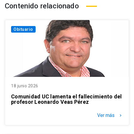
Contenido relacionado
Obituario
18 junio 2026
Comunidad UC lamenta el fallecimiento del
profesor Leonardo Veas Pérez
Ver más
keyboard_arrow_right