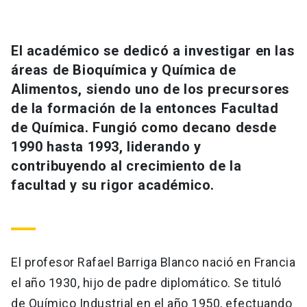
Universidad
keyboard_arrow_down
Información para
El académico se dedicó a investigar en las
áreas de Bioquímica y Química de
Futuros estudiantes
Go to english site
launch
Alimentos, siendo uno de los precursores
de la formación de la entonces Facultad
Estudiantes
ACCESOS DIRECTOS
de Química. Fungió como decano desde
Admisión
launch
1990 hasta 1993, liderando y
Académicos
contribuyendo al crecimiento de la
Mi Cuenta UC
launch
Personal
facultad y su rigor académico.
Correo UC
launch
launch
Alumni
Mi Portal UC
launch
Padres y familia
El profesor Rafael Barriga Blanco nació en Francia
Medios
Biblioteca
launch
launch
Vecinos
el año 1930, hijo de padre diplomático. Se tituló
Donaciones
launch
de Químico Industrial en el año 1950, efectuando