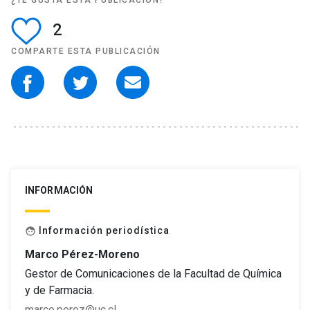
¿TE GUSTA ESTA PUBLICACIÓN?
2
COMPARTE ESTA PUBLICACIÓN
INFORMACIÓN
Información periodística
face
Marco Pérez-Moreno
Gestor de Comunicaciones de la Facultad de Química
y de Farmacia.
marco.perez@uc.cl