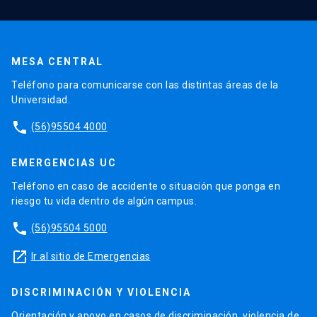
MESA CENTRAL
Teléfono para comunicarse con las distintas áreas de la
Universidad.
phone
(56)95504 4000
EMERGENCIAS UC
Teléfono en caso de accidente o situación que ponga en
riesgo tu vida dentro de algún campus.
phone
(56)95504 5000
launch
Ir al sitio de Emergencias
DISCRIMINACIÓN Y VIOLENCIA
Orientación y apoyo en casos de discriminación, violencia de