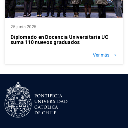
25 junio 2025
Diplomado en Docencia Universitaria UC
suma 110 nuevos graduados
Ver más
keyboard_arrow_right