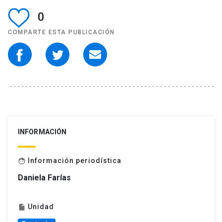
0
COMPARTE ESTA PUBLICACIÓN
INFORMACIÓN
Información periodística
face
Daniela Farías
Unidad
insert_drive_file