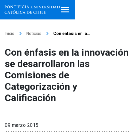
Inicio
keyboard_arrow_right
keyboard_arrow_right
Inicio
Noticias
Con énfasis en la…
Programas de estudio
Con énfasis en la innovación
Facultades, escuelas e
se desarrollaron las
institutos
Comisiones de
Investigación
Categorización y
Internacionalización
launch
Calificación
Extensión
Vinculación
09 marzo 2015