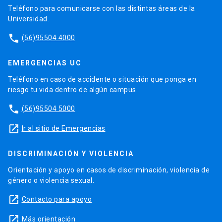
Teléfono para comunicarse con las distintas áreas de la
Universidad.
phone
(56)95504 4000
EMERGENCIAS UC
Teléfono en caso de accidente o situación que ponga en
riesgo tu vida dentro de algún campus.
phone
(56)95504 5000
launch
Ir al sitio de Emergencias
DISCRIMINACIÓN Y VIOLENCIA
Orientación y apoyo en casos de discriminación, violencia de
género o violencia sexual.
launch
Contacto para apoyo
launch
Más orientación