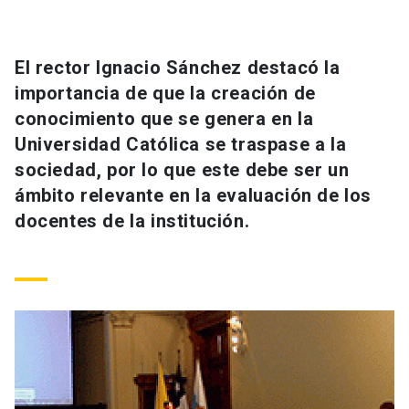
Universidad
keyboard_arrow_down
Información para
El rector Ignacio Sánchez destacó la
importancia de que la creación de
Futuros estudiantes
Go to english site
launch
conocimiento que se genera en la
Universidad Católica se traspase a la
Estudiantes
ACCESOS DIRECTOS
sociedad, por lo que este debe ser un
Admisión
launch
ámbito relevante en la evaluación de los
Académicos
docentes de la institución.
Mi Cuenta UC
launch
Personal
Correo UC
launch
launch
Alumni
Mi Portal UC
launch
Padres y familia
Medios
Biblioteca
launch
launch
Vecinos
Donaciones
launch