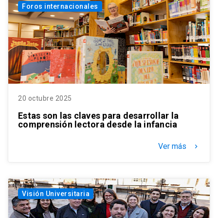
Foros internacionales
20 octubre 2025
Estas son las claves para desarrollar la
comprensión lectora desde la infancia
Ver más
keyboard_arrow_right
Visión Universitaria