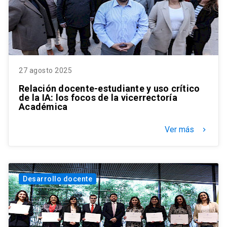
27 agosto 2025
Relación docente-estudiante y uso crítico
de la IA: los focos de la vicerrectoría
Académica
Ver más
keyboard_arrow_right
Desarrollo docente