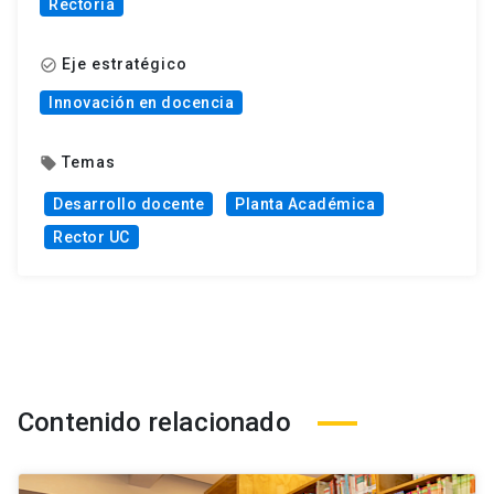
Rectoría
Eje estratégico
check_circle_outline
Innovación en docencia
Temas
local_offer
Desarrollo docente
Planta Académica
Rector UC
Contenido relacionado