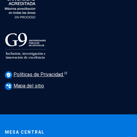
Políticas de Privacidad
verified_user
Mapa del sitio
account_tree
MESA CENTRAL