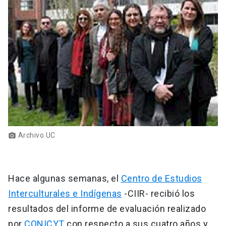
Archivo UC
photo_camera
Hace algunas semanas, el
Centro de Estudios
Interculturales e Indígenas
-CIIR- recibió los
resultados del informe de evaluación realizado
por
CONICYT
con respecto a sus cuatro años y