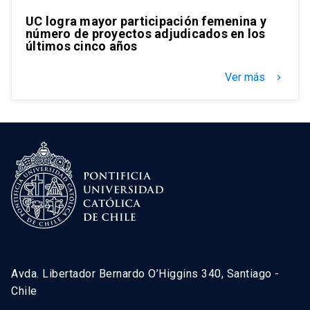
UC logra mayor participación femenina y
número de proyectos adjudicados en los
últimos cinco años
Ver más
keyboard_arrow_right
Avda. Libertador Bernardo O’Higgins 340, Santiago -
Chile