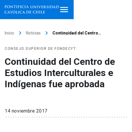
Inicio
keyboard_arrow_right
keyboard_arrow_right
Inicio
Noticias
Continuidad del Centro…
Programas de estudio
CONSEJO SUPERIOR DE FONDECYT:
Facultades, escuelas e
Continuidad del Centro de
institutos
Estudios Interculturales e
Investigación
Indígenas fue aprobada
Internacionalización
launch
Extensión
14 noviembre 2017
Vinculación