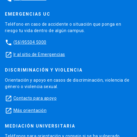
EMERGENCIAS UC
Teléfono en caso de accidente o situación que ponga en
riesgo tu vida dentro de algún campus.
phone
(56)95504 5000
launch
Ir al sitio de Emergencias
DISCRIMINACIÓN Y VIOLENCIA
Orientación y apoyo en casos de discriminación, violencia de
género o violencia sexual.
launch
Contacto para apoyo
launch
Más orientación
MEDIACIÓN UNIVERSITARIA
Teléfonos para orientación y consejo si se ha vulnerado