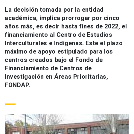
Universidad
La decisión tomada por la entidad
académica, implica prorrogar por cinco
keyboard_arrow_down
Información para
años más, es decir hasta fines de 2022, el
financiamiento al Centro de Estudios
Futuros estudiantes
Go to english site
launch
Interculturales e Indígenas. Este el plazo
Estudiantes
ACCESOS DIRECTOS
máximo de apoyo estipulado para los
centros creados bajo el Fondo de
Admisión
launch
Académicos
Financiamiento de Centros de
Mi Cuenta UC
launch
Investigación en Áreas Prioritarias,
Personal
FONDAP.
Correo UC
launch
launch
Alumni
Mi Portal UC
launch
Padres y familia
Medios
Biblioteca
launch
launch
Vecinos
Donaciones
launch