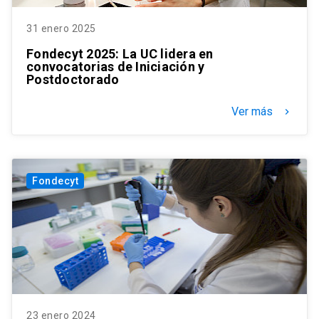
31 enero 2025
Fondecyt 2025: La UC lidera en
convocatorias de Iniciación y
Postdoctorado
Ver más
keyboard_arrow_right
Fondecyt
23 enero 2024