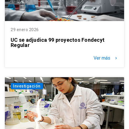
29 enero 2026
UC se adjudica 99 proyectos Fondecyt
Regular
Ver más
keyboard_arrow_right
Investigación