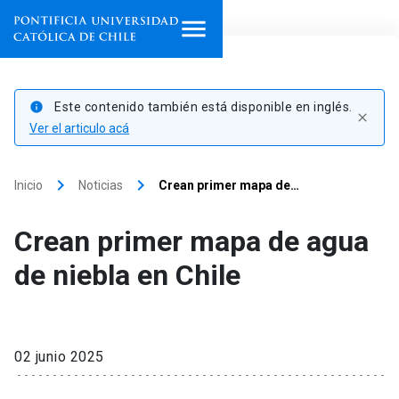
Inicio
Este contenido también está disponible en inglés.
info
close
Programas de estudio
Ver el articulo acá
Facultades, escuelas e
keyboard_arrow_right
keyboard_arrow_right
Inicio
Noticias
Crean primer mapa de…
institutos
Crean primer mapa de agua
Investigación
de niebla en Chile
Internacionalización
launch
Extensión
02 junio 2025
Vinculación