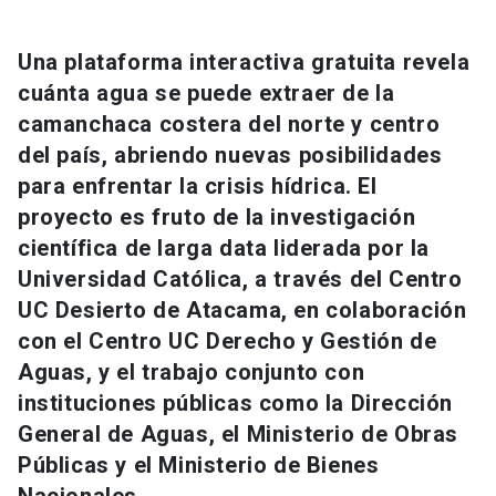
Universidad
Una plataforma interactiva gratuita revela
keyboard_arrow_down
Información para
cuánta agua se puede extraer de la
camanchaca costera del norte y centro
Futuros estudiantes
Go to english site
launch
del país, abriendo nuevas posibilidades
Estudiantes
para enfrentar la crisis hídrica. El
ACCESOS DIRECTOS
proyecto es fruto de la investigación
Admisión
launch
Académicos
científica de larga data liderada por la
Universidad Católica, a través del Centro
Mi Cuenta UC
launch
Personal
UC Desierto de Atacama, en colaboración
Correo UC
launch
con el Centro UC Derecho y Gestión de
launch
Alumni
Aguas, y el trabajo conjunto con
Mi Portal UC
launch
Padres y familia
instituciones públicas como la Dirección
Medios
Biblioteca
launch
General de Aguas, el Ministerio de Obras
launch
Vecinos
Públicas y el Ministerio de Bienes
Donaciones
launch