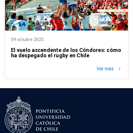
09 octubre 2025
El vuelo ascendente de los Cóndores: cómo
ha despegado el rugby en Chile
Ver más
keyboard_arrow_right