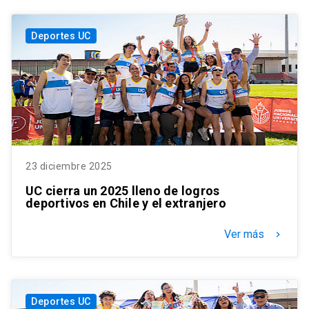
Deportes UC
23 diciembre 2025
UC cierra un 2025 lleno de logros
deportivos en Chile y el extranjero
Ver más
keyboard_arrow_right
Deportes UC