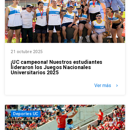
21 octubre 2025
¡UC campeona! Nuestros estudiantes
lideraron los Juegos Nacionales
Universitarios 2025
Ver más
keyboard_arrow_right
Deportes UC