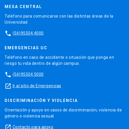
MESA CENTRAL
Teléfono para comunicarse con las distintas áreas de la
Universidad.
phone
(56)95504 4000
EMERGENCIAS UC
Teléfono en caso de accidente o situación que ponga en
riesgo tu vida dentro de algún campus.
phone
(56)95504 5000
launch
Ir al sitio de Emergencias
DISCRIMINACIÓN Y VIOLENCIA
Orientación y apoyo en casos de discriminación, violencia de
género o violencia sexual.
launch
Contacto para apoyo