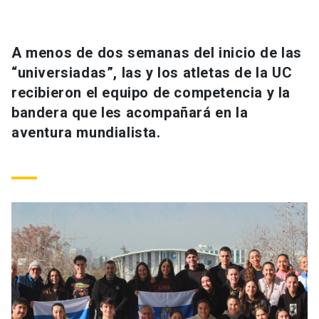
Universidad
keyboard_arrow_down
Información para
A menos de dos semanas del inicio de las
“universiadas”, las y los atletas de la UC
Futuros estudiantes
Go to english site
launch
recibieron el equipo de competencia y la
bandera que les acompañará en la
Estudiantes
ACCESOS DIRECTOS
aventura mundialista.
Admisión
launch
Académicos
Mi Cuenta UC
launch
Personal
Correo UC
launch
launch
Alumni
Mi Portal UC
launch
Padres y familia
Medios
Biblioteca
launch
launch
Vecinos
Donaciones
launch