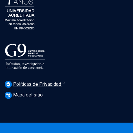
Políticas de Privacidad
verified_user
Mapa del sitio
account_tree