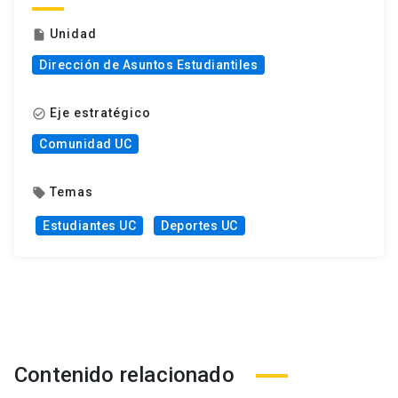
Unidad
insert_drive_file
Dirección de Asuntos Estudiantiles
Eje estratégico
check_circle_outline
Comunidad UC
Temas
local_offer
Estudiantes UC
Deportes UC
Contenido relacionado