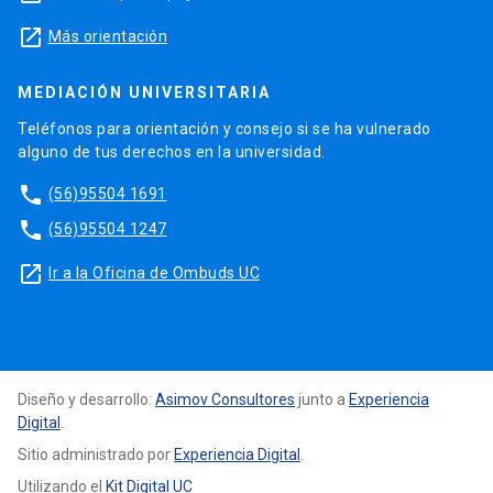
launch
Más orientación
MEDIACIÓN UNIVERSITARIA
Teléfonos para orientación y consejo si se ha vulnerado
alguno de tus derechos en la universidad.
phone
(56)95504 1691
phone
(56)95504 1247
launch
Ir a la Oficina de Ombuds UC
Diseño y desarrollo:
Asimov Consultores
junto a
Experiencia
Digital
.
Sitio administrado por
Experiencia Digital
.
Utilizando el
Kit Digital UC