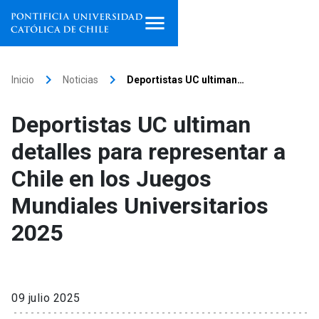
Inicio
keyboard_arrow_right
keyboard_arrow_right
Inicio
Noticias
Deportistas UC ultiman…
Programas de estudio
Deportistas UC ultiman
Facultades, escuelas e
detalles para representar a
institutos
Chile en los Juegos
Investigación
Mundiales Universitarios
Internacionalización
launch
2025
Extensión
Vinculación
09 julio 2025