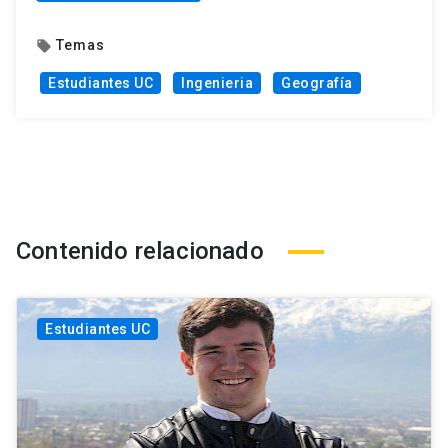
Temas
local_offer
Estudiantes UC
Ingenieria
Geografía
Contenido relacionado
Estudiantes UC