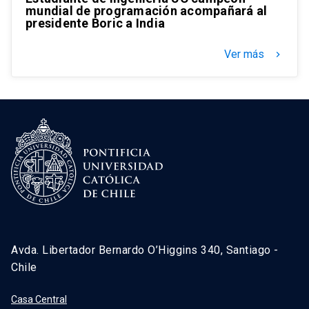
mundial de programación acompañará al
presidente Boric a India
Ver más
keyboard_arrow_right
Avda. Libertador Bernardo O’Higgins 340, Santiago -
Chile
Casa Central