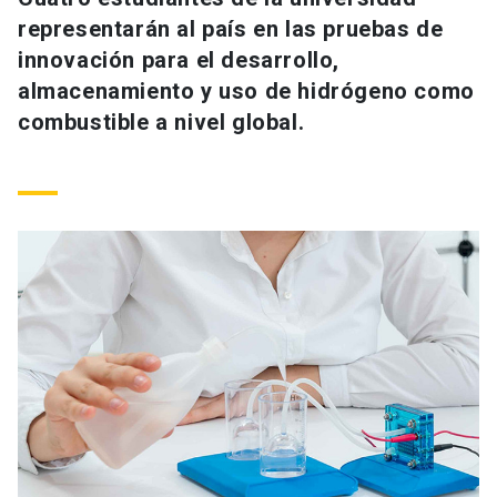
Universidad
representarán al país en las pruebas de
innovación para el desarrollo,
keyboard_arrow_down
Información para
almacenamiento y uso de hidrógeno como
combustible a nivel global.
Futuros estudiantes
Go to english site
launch
Estudiantes
ACCESOS DIRECTOS
Admisión
launch
Académicos
Mi Cuenta UC
launch
Personal
Correo UC
launch
launch
Alumni
Mi Portal UC
launch
Padres y familia
Medios
Biblioteca
launch
launch
Vecinos
Donaciones
launch