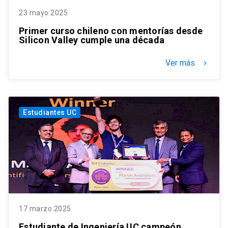
23 mayo 2025
Primer curso chileno con mentorías desde
Silicon Valley cumple una década
Ver más
keyboard_arrow_right
Estudiantes UC
17 marzo 2025
Estudiante de Ingeniería UC campeón