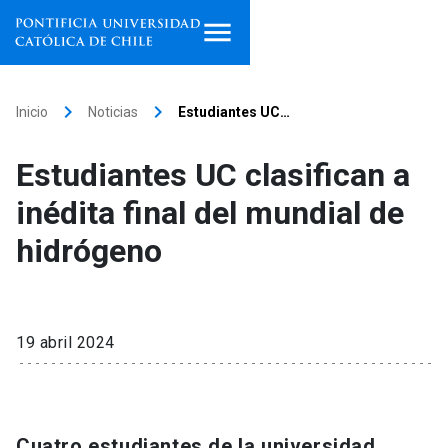
Inicio
keyboard_arrow_right
keyboard_arrow_right
Inicio
Noticias
Estudiantes UC…
Programas de estudio
Estudiantes UC clasifican a
Facultades, escuelas e
inédita final del mundial de
institutos
hidrógeno
Investigación
Internacionalización
launch
19 abril 2024
Extensión
Vinculación
Cuatro estudiantes de la universidad