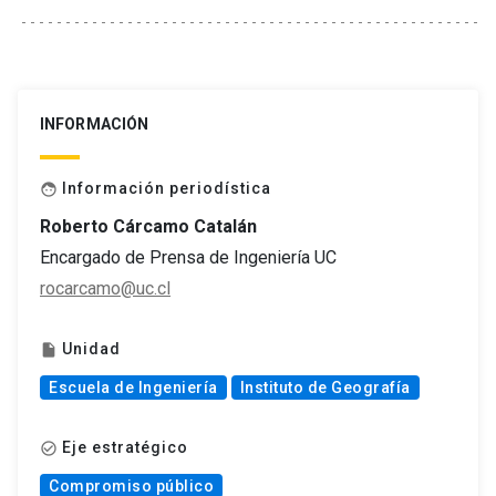
INFORMACIÓN
Información periodística
face
Roberto Cárcamo Catalán
Encargado de Prensa de Ingeniería UC
rocarcamo@uc.cl
Unidad
insert_drive_file
Escuela de Ingeniería
Instituto de Geografía
Eje estratégico
check_circle_outline
Compromiso público