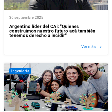
30 septiembre 2025
Argentino líder del CAi: "Quienes
construimos nuestro futuro acá también
tenemos derecho a incidir"
Ver más
keyboard_arrow_right
Ingenieria