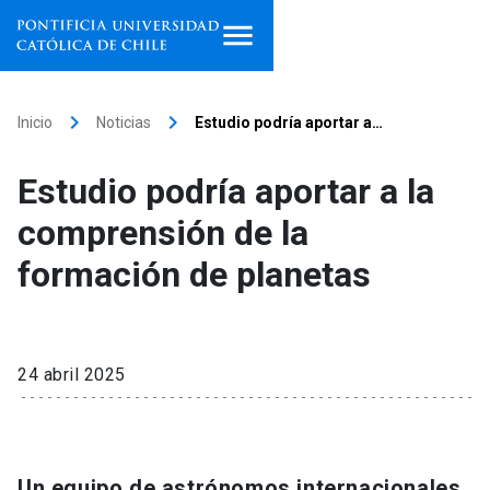
Inicio
keyboard_arrow_right
keyboard_arrow_right
Inicio
Noticias
Estudio podría aportar a…
Programas de estudio
Estudio podría aportar a la
Facultades, escuelas e
comprensión de la
institutos
formación de planetas
Investigación
Internacionalización
launch
24 abril 2025
Extensión
Vinculación
Un equipo de astrónomos internacionales,