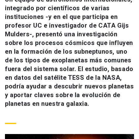
Universidad
integrado por científicos de varias
instituciones -y en el que participa en
keyboard_arrow_down
Información para
profesor UC e investigador de CATA Gijs
Mulders-, presentó una investigación
Futuros estudiantes
Go to english site
launch
sobre los procesos cósmicos que influyen
Estudiantes
en la formación de los subneptunos, uno
ACCESOS DIRECTOS
de los tipos de exoplanetas más comunes
Admisión
launch
Académicos
fuera del sistema solar. El estudio, basado
en datos del satélite TESS de la NASA,
Mi Cuenta UC
launch
Personal
podría ayudar a descubrir nuevos planetas
Correo UC
launch
y aportar claves sobre la evolución de
launch
Alumni
planetas en nuestra galaxia.
Mi Portal UC
launch
Padres y familia
Medios
Biblioteca
launch
launch
Vecinos
Donaciones
launch