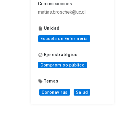
Comunicaciones
matias.broschek@uc.cl
Unidad
insert_drive_file
Escuela de Enfermería
Eje estratégico
check_circle_outline
Compromiso público
Temas
local_offer
Coronavirus
Salud