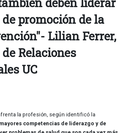
 también deben liderar
s de promoción de la
ención"- Lilian Ferrer,
 de Relaciones
ales UC
frenta la profesión, según identificó la
 mayores competencias de liderazgo y de
ver problemas de salud que son cada vez más