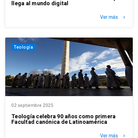
llega al mundo digital
Ver más
keyboard_arrow_right
Teología
02 septiembre 2025
Teología celebra 90 años como primera
Facultad canónica de Latinoamérica
Ver más
keyboard_arrow_right