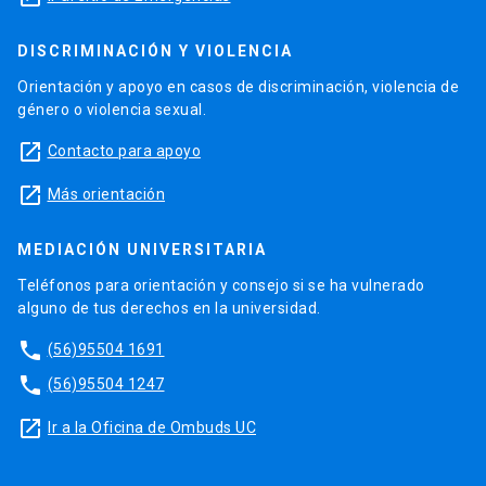
DISCRIMINACIÓN Y VIOLENCIA
Orientación y apoyo en casos de discriminación, violencia de
género o violencia sexual.
launch
Contacto para apoyo
launch
Más orientación
MEDIACIÓN UNIVERSITARIA
Teléfonos para orientación y consejo si se ha vulnerado
alguno de tus derechos en la universidad.
phone
(56)95504 1691
phone
(56)95504 1247
launch
Ir a la Oficina de Ombuds UC