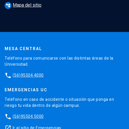
Mapa del sitio
account_tree
MESA CENTRAL
Teléfono para comunicarse con las distintas áreas de la
Universidad.
phone
(56)95504 4000
EMERGENCIAS UC
Teléfono en caso de accidente o situación que ponga en
riesgo tu vida dentro de algún campus.
phone
(56)95504 5000
launch
Ir al sitio de Emergencias