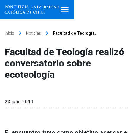
Inicio
keyboard_arrow_right
keyboard_arrow_right
Inicio
Noticias
Facultad de Teología…
Programas de estudio
Facultad de Teología realizó
Facultades, escuelas e
conversatorio sobre
institutos
ecoteología
Investigación
Internacionalización
launch
23 julio 2019
Extensión
Vinculación
El encuentro tuvo como objetivo acercar e