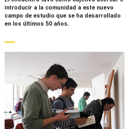
Universidad
introducir a la comunidad a este nuevo
campo de estudio que se ha desarrollado
keyboard_arrow_down
Información para
en los últimos 50 años.
Futuros estudiantes
Go to english site
launch
Estudiantes
ACCESOS DIRECTOS
Admisión
launch
Académicos
Mi Cuenta UC
launch
Personal
Correo UC
launch
launch
Alumni
Mi Portal UC
launch
Padres y familia
Medios
Biblioteca
launch
launch
Vecinos
Donaciones
launch