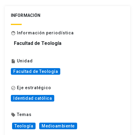
INFORMACIÓN
Información periodística
face
Facultad de Teología
Unidad
insert_drive_file
Facultad de Teología
Eje estratégico
check_circle_outline
Identidad católica
Temas
local_offer
Teología
Medioambiente