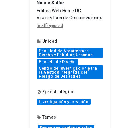
Nicole Saffie
Editora Web Home UC,
Vicerrectoría de Comunicaciones
nsaffie@uc.cl
Unidad
insert_drive_file
Facultad de Arquitectura,
Diseño y Estudios Urbanos
Escuela de Diseño
Centro de Investigación para
la Gestión Integrada del
Riesgo de Desastres
Eje estratégico
check_circle_outline
Investigación y creación
Temas
local_offer