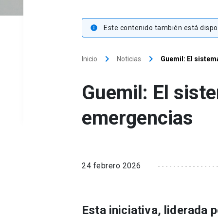
Este contenido también está dispon
info
keyboard_arrow_right
keyboard_arrow_right
Inicio
Noticias
Guemil: El sistem
Guemil: El sist
emergencias
24 febrero 2026
Esta iniciativa, liderada 