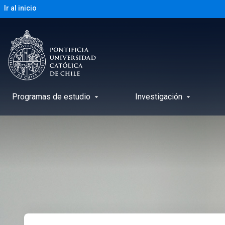
Ir al inicio
Programas de estudio
Investigación
arrow_drop_down
arrow_drop_down