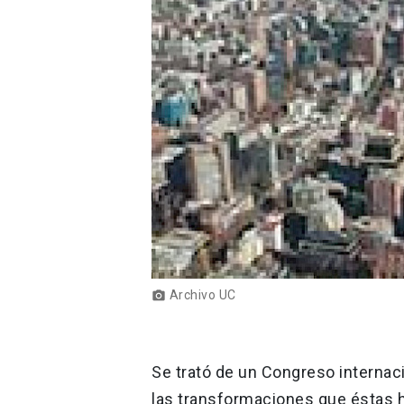
Archivo UC
photo_camera
Se trató de un Congreso internac
las transformaciones que éstas h