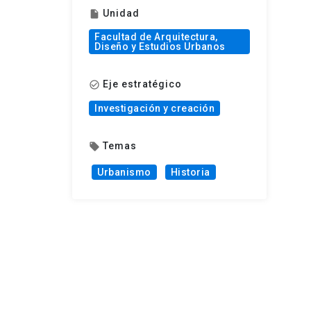
Unidad
insert_drive_file
Facultad de Arquitectura,
Diseño y Estudios Urbanos
Eje estratégico
check_circle_outline
Investigación y creación
Temas
local_offer
Urbanismo
Historia