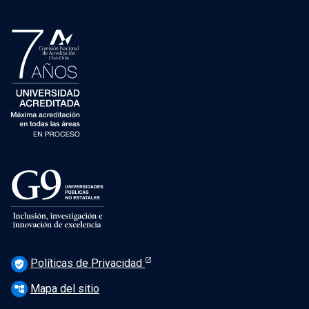
Políticas de Privacidad
verified_user
Mapa del sitio
account_tree