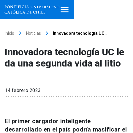
Inicio
keyboard_arrow_right
keyboard_arrow_right
Inicio
Noticias
Innovadora tecnología UC…
Programas de estudio
Innovadora tecnología UC le
Facultades, escuelas e
da una segunda vida al litio
institutos
Investigación
14 febrero 2023
Internacionalización
launch
Extensión
El primer cargador inteligente
Vinculación
desarrollado en el país podría masificar el