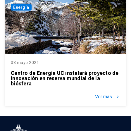
Energía
03 mayo 2021
Centro de Energía UC instalará proyecto de
innovación en reserva mundial de la
biósfera
Ver más
keyboard_arrow_right