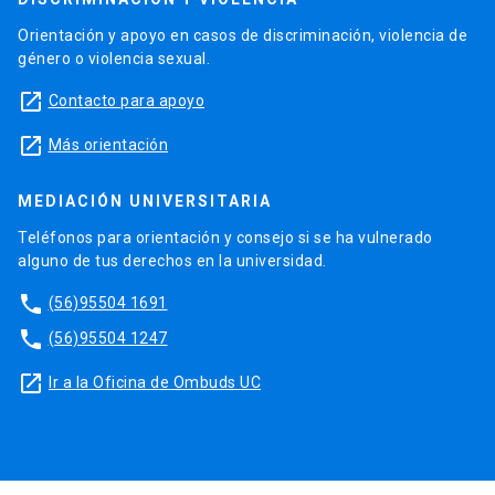
Orientación y apoyo en casos de discriminación, violencia de
género o violencia sexual.
launch
Contacto para apoyo
launch
Más orientación
MEDIACIÓN UNIVERSITARIA
Teléfonos para orientación y consejo si se ha vulnerado
alguno de tus derechos en la universidad.
phone
(56)95504 1691
phone
(56)95504 1247
launch
Ir a la Oficina de Ombuds UC