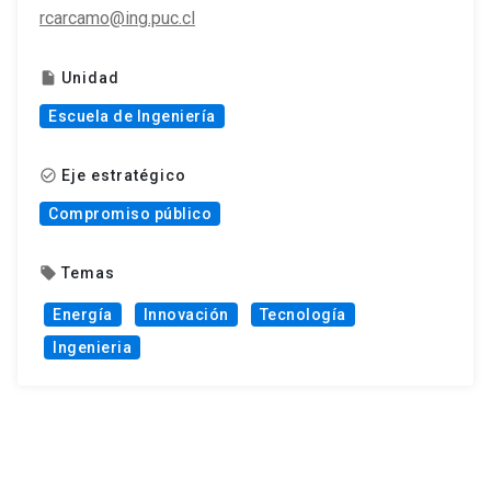
rcarcamo@ing.puc.cl
Unidad
insert_drive_file
Escuela de Ingeniería
Eje estratégico
check_circle_outline
Compromiso público
Temas
local_offer
Energía
Innovación
Tecnología
Ingenieria