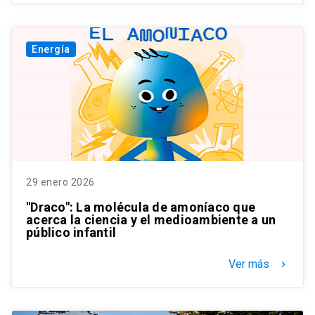
Energía
29 enero 2026
"Draco": La molécula de amoníaco que
acerca la ciencia y el medioambiente a un
público infantil
Ver más
keyboard_arrow_right