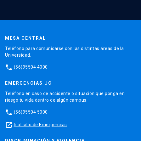
MESA CENTRAL
Teléfono para comunicarse con las distintas áreas de la
Universidad.
phone
(56)95504 4000
EMERGENCIAS UC
Teléfono en caso de accidente o situación que ponga en
riesgo tu vida dentro de algún campus.
phone
(56)95504 5000
launch
Ir al sitio de Emergencias
DISCRIMINACIÓN Y VIOLENCIA