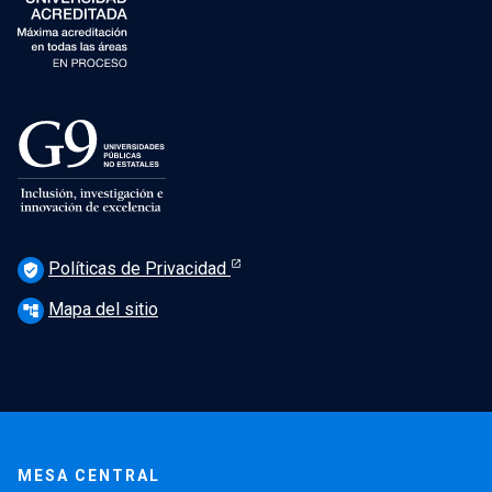
Políticas de Privacidad
verified_user
Mapa del sitio
account_tree
MESA CENTRAL