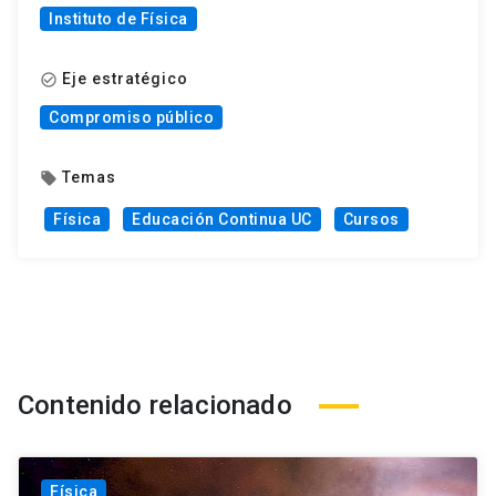
Instituto de Física
Eje estratégico
check_circle_outline
Compromiso público
Temas
local_offer
Física
Educación Continua UC
Cursos
Contenido relacionado
Física