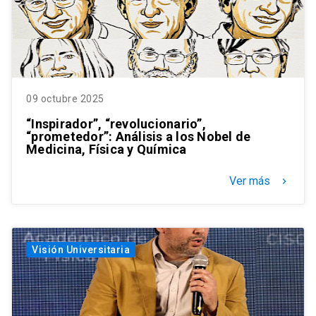
09 octubre 2025
“Inspirador”, “revolucionario”,
“prometedor”: Análisis a los Nobel de
Medicina, Física y Química
Ver más
keyboard_arrow_right
Visión Universitaria