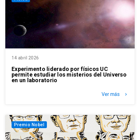
14 abril 2026
Experimento liderado por físicos UC
permite estudiar los misterios del Universo
en un laboratorio
Ver más
keyboard_arrow_right
Premio Nobel