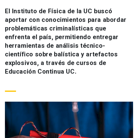
Universidad
El Instituto de Física de la UC buscó
aportar con conocimientos para abordar
keyboard_arrow_down
Información para
problemáticas criminalísticas que
Futuros estudiantes
Go to english site
launch
enfrenta el país, permitiendo entregar
herramientas de análisis técnico-
Estudiantes
ACCESOS DIRECTOS
científico sobre balística y artefactos
explosivos, a través de cursos de
Admisión
launch
Académicos
Educación Continua UC.
Mi Cuenta UC
launch
Personal
Correo UC
launch
launch
Alumni
Mi Portal UC
launch
Padres y familia
Medios
Biblioteca
launch
launch
Vecinos
Donaciones
launch