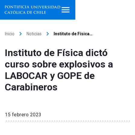
Inicio
keyboard_arrow_right
keyboard_arrow_right
Inicio
Noticias
Instituto de Física…
Programas de estudio
Instituto de Física dictó
Facultades, escuelas e
curso sobre explosivos a
institutos
LABOCAR y GOPE de
Investigación
Carabineros
Internacionalización
launch
Extensión
15 febrero 2023
Vinculación