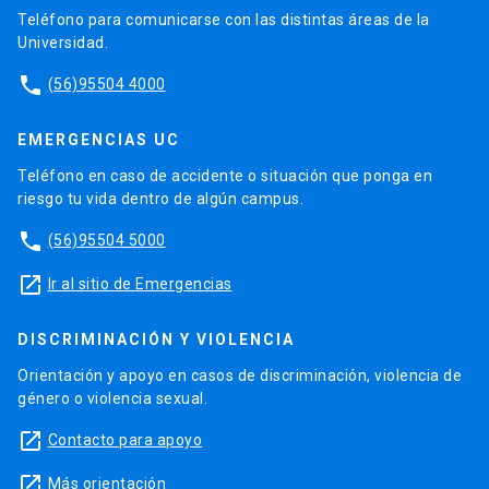
Teléfono para comunicarse con las distintas áreas de la
Universidad.
phone
(56)95504 4000
EMERGENCIAS UC
Teléfono en caso de accidente o situación que ponga en
riesgo tu vida dentro de algún campus.
phone
(56)95504 5000
launch
Ir al sitio de Emergencias
DISCRIMINACIÓN Y VIOLENCIA
Orientación y apoyo en casos de discriminación, violencia de
género o violencia sexual.
launch
Contacto para apoyo
launch
Más orientación