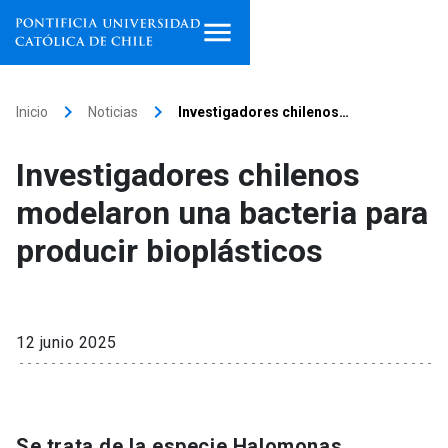
Inicio
keyboard_arrow_right
keyboard_arrow_right
Inicio
Noticias
Investigadores chilenos…
Programas de estudio
Investigadores chilenos
Facultades, escuelas e
modelaron una bacteria para
institutos
producir bioplásticos
Investigación
Internacionalización
launch
12 junio 2025
Extensión
Vinculación
Se trata de la especie Halomonas