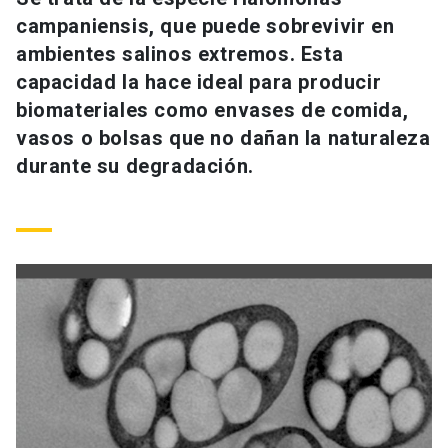
Universidad
campaniensis, que puede sobrevivir en
ambientes salinos extremos. Esta
keyboard_arrow_down
Información para
capacidad la hace ideal para producir
biomateriales como envases de comida,
Futuros estudiantes
Go to english site
launch
vasos o bolsas que no dañan la naturaleza
Estudiantes
durante su degradación.
ACCESOS DIRECTOS
Admisión
launch
Académicos
Mi Cuenta UC
launch
Personal
Correo UC
launch
launch
Alumni
Mi Portal UC
launch
Padres y familia
Medios
Biblioteca
launch
launch
Vecinos
Donaciones
launch