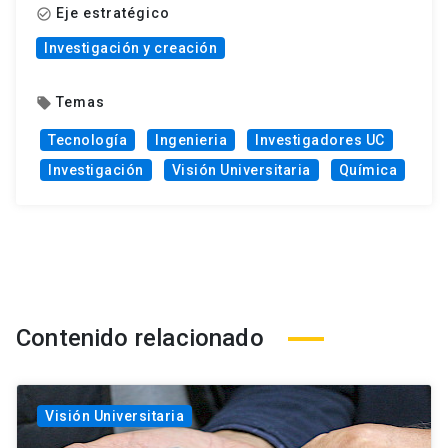
Eje estratégico
check_circle_outline
Investigación y creación
Temas
local_offer
Tecnología
Ingenieria
Investigadores UC
Investigación
Visión Universitaria
Química
Contenido relacionado
Visión Universitaria