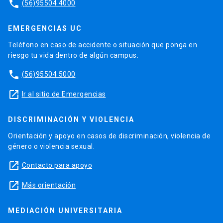
phone
(56)95504 4000
EMERGENCIAS UC
Teléfono en caso de accidente o situación que ponga en
riesgo tu vida dentro de algún campus.
phone
(56)95504 5000
launch
Ir al sitio de Emergencias
DISCRIMINACIÓN Y VIOLENCIA
Orientación y apoyo en casos de discriminación, violencia de
género o violencia sexual.
launch
Contacto para apoyo
launch
Más orientación
MEDIACIÓN UNIVERSITARIA