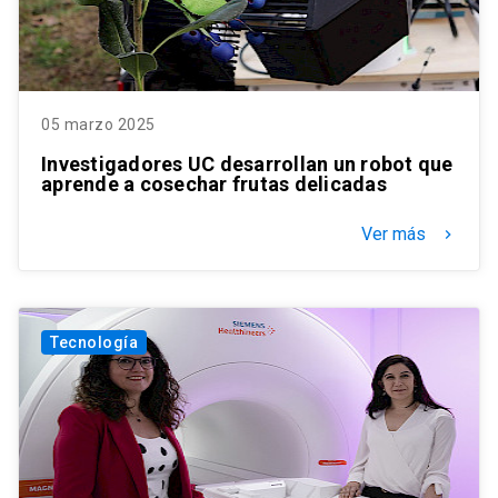
05 marzo 2025
Investigadores UC desarrollan un robot que
aprende a cosechar frutas delicadas
Ver más
keyboard_arrow_right
Tecnología