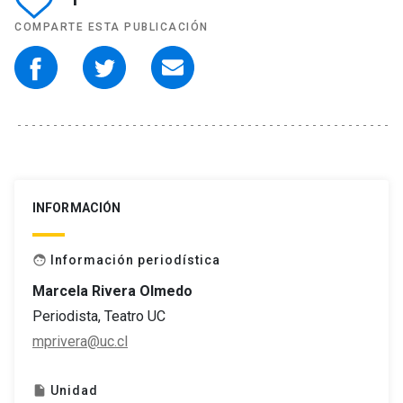
COMPARTE ESTA PUBLICACIÓN
INFORMACIÓN
Información periodística
face
Marcela Rivera Olmedo
Periodista, Teatro UC
mprivera@uc.cl
Unidad
insert_drive_file