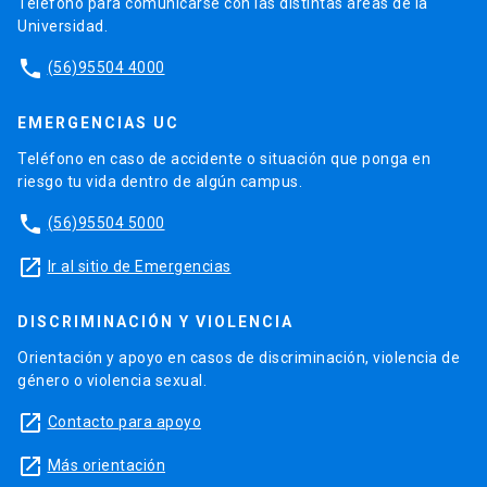
Teléfono para comunicarse con las distintas áreas de la
Universidad.
phone
(56)95504 4000
EMERGENCIAS UC
Teléfono en caso de accidente o situación que ponga en
riesgo tu vida dentro de algún campus.
phone
(56)95504 5000
launch
Ir al sitio de Emergencias
DISCRIMINACIÓN Y VIOLENCIA
Orientación y apoyo en casos de discriminación, violencia de
género o violencia sexual.
launch
Contacto para apoyo
launch
Más orientación