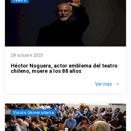
28 octubre 2025
Héctor Noguera, actor emblema del teatro
chileno, muere a los 88 años
Ver más
keyboard_arrow_right
Visión Universitaria