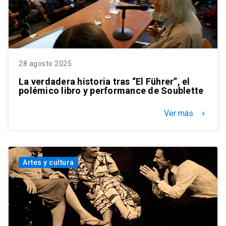
28 agosto 2025
La verdadera historia tras “El Führer”, el
polémico libro y performance de Soublette
Ver más
keyboard_arrow_right
Artes y cultura