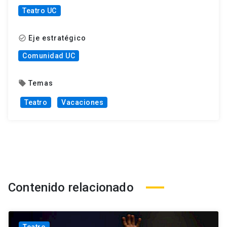
Teatro UC
Eje estratégico
check_circle_outline
Comunidad UC
Temas
local_offer
Teatro
Vacaciones
Contenido relacionado
Teatro