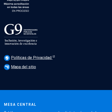
Políticas de Privacidad
verified_user
Mapa del sitio
account_tree
MESA CENTRAL