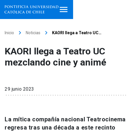
Inicio
keyboard_arrow_right
keyboard_arrow_right
Inicio
Noticias
KAORI llega a Teatro UC…
Programas de estudio
KAORI llega a Teatro UC
Facultades, escuelas e
mezclando cine y animé
institutos
Investigación
29 junio 2023
Internacionalización
launch
Extensión
La mítica compañía nacional Teatrocinema
Vinculación
regresa tras una década a este recinto