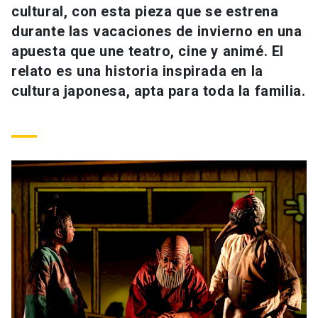
cultural, con esta pieza que se estrena
Universidad
durante las vacaciones de invierno en una
keyboard_arrow_down
Información para
apuesta que une teatro, cine y animé. El
relato es una historia inspirada en la
Futuros estudiantes
Go to english site
launch
cultura japonesa, apta para toda la familia.
Estudiantes
ACCESOS DIRECTOS
Admisión
launch
Académicos
Mi Cuenta UC
launch
Personal
Correo UC
launch
launch
Alumni
Mi Portal UC
launch
Padres y familia
Medios
Biblioteca
launch
launch
Vecinos
Donaciones
launch