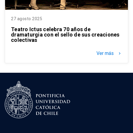
27 agosto 2025
Teatro Ictus celebra 70 años de
dramaturgia con el sello de sus creaciones
colectivas
Ver más
keyboard_arrow_right