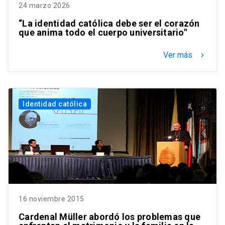
24 marzo 2026
“La identidad católica debe ser el corazón
que anima todo el cuerpo universitario"
Ver más
keyboard_arrow_right
Identidad católica
16 noviembre 2015
Cardenal Müller abordó los problemas que