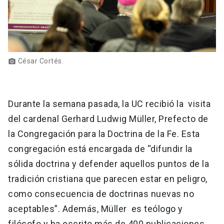
César Cortés.
photo_camera
Durante la semana pasada, la UC recibió la visita
del cardenal Gerhard Ludwig Müller, Prefecto de
la Congregación para la Doctrina de la Fe. Esta
congregación está encargada de “difundir la
sólida doctrina y defender aquellos puntos de la
tradición cristiana que parecen estar en peligro,
como consecuencia de doctrinas nuevas no
aceptables”. Además, Müller es teólogo y
filósofo y ha escrito más de 400 publicaciones