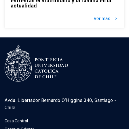
enfrentan el matrimonio y la familia en la
actualidad
Ver más
keyboard_arrow_right
Avda. Libertador Bernardo O’Higgins 340, Santiago -
Chile
Casa Central