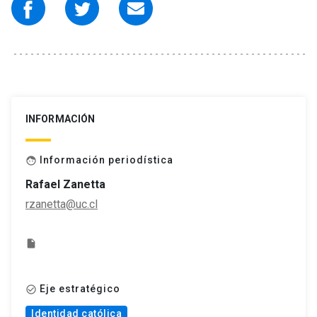
INFORMACIÓN
Información periodística
face
Rafael Zanetta
rzanetta@uc.cl
insert_drive_file
Eje estratégico
check_circle_outline
Identidad católica