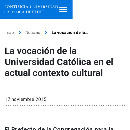
Inicio
keyboard_arrow_right
keyboard_arrow_right
Inicio
Noticias
La vocación de la…
Programas de estudio
La vocación de la
Facultades, escuelas e
Universidad Católica en el
institutos
actual contexto cultural
Investigación
Internacionalización
launch
17 noviembre 2015
Extensión
Vinculación
El Prefecto de la Congregación para la