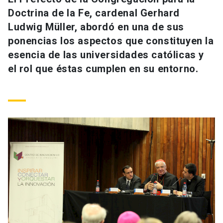
Universidad
Doctrina de la Fe, cardenal Gerhard
Ludwig Müller, abordó en una de sus
keyboard_arrow_down
Información para
ponencias los aspectos que constituyen la
esencia de las universidades católicas y
Futuros estudiantes
Go to english site
launch
el rol que éstas cumplen en su entorno.
Estudiantes
ACCESOS DIRECTOS
Admisión
launch
Académicos
Mi Cuenta UC
launch
Personal
Correo UC
launch
launch
Alumni
Mi Portal UC
launch
Padres y familia
Medios
Biblioteca
launch
launch
Vecinos
Donaciones
launch