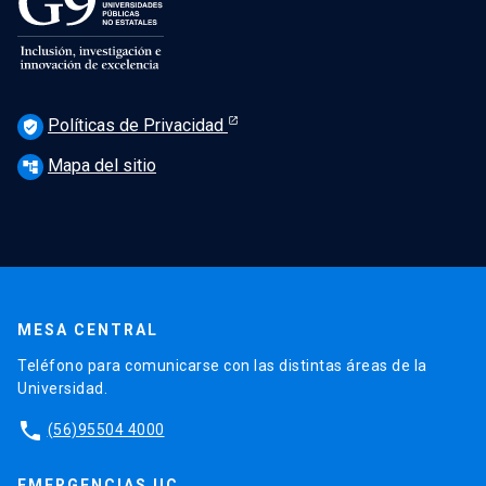
Políticas de Privacidad
verified_user
Mapa del sitio
account_tree
MESA CENTRAL
Teléfono para comunicarse con las distintas áreas de la
Universidad.
phone
(56)95504 4000
EMERGENCIAS UC