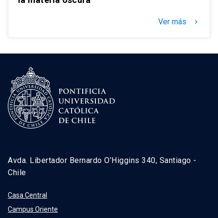
Ver más
keyboard_arrow_right
Avda. Libertador Bernardo O’Higgins 340, Santiago -
Chile
Casa Central
Campus Oriente