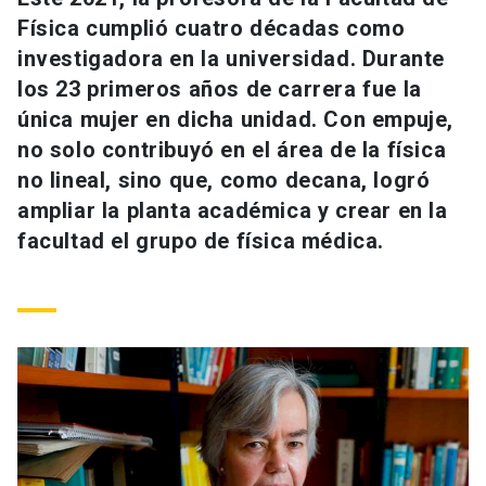
Universidad
Física cumplió cuatro décadas como
investigadora en la universidad. Durante
keyboard_arrow_down
Información para
los 23 primeros años de carrera fue la
única mujer en dicha unidad. Con empuje,
Futuros estudiantes
Go to english site
launch
no solo contribuyó en el área de la física
Estudiantes
no lineal, sino que, como decana, logró
ACCESOS DIRECTOS
ampliar la planta académica y crear en la
Admisión
launch
Académicos
facultad el grupo de física médica.
Mi Cuenta UC
launch
Personal
Correo UC
launch
launch
Alumni
Mi Portal UC
launch
Padres y familia
Medios
Biblioteca
launch
launch
Vecinos
Donaciones
launch