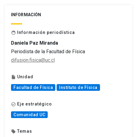
INFORMACIÓN
Información periodística
face
Daniela Paz Miranda
Periodista de la Facultad de Física
difusion.fisica@uc.cl
Unidad
insert_drive_file
Facultad de Física
Instituto de Física
Eje estratégico
check_circle_outline
Comunidad UC
Temas
local_offer