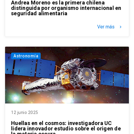
Andrea Moreno es la primera chilena
distinguida por organismo internacional en
seguridad alimentaria
Ver más
keyboard_arrow_right
Astronomía
12 junio 2025
Huellas en el cosmos: investigadora UC
lidera innovador estudio sobre el origen de
la materia oscura