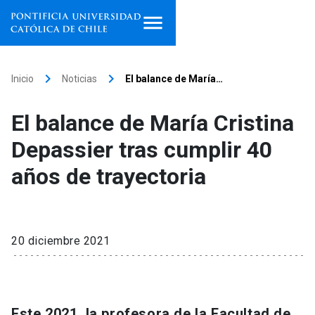
Inicio
keyboard_arrow_right
keyboard_arrow_right
Inicio
Noticias
El balance de María…
Programas de estudio
El balance de María Cristina
Facultades, escuelas e
Depassier tras cumplir 40
institutos
años de trayectoria
Investigación
Internacionalización
launch
20 diciembre 2021
Extensión
Vinculación
Este 2021, la profesora de la Facultad de