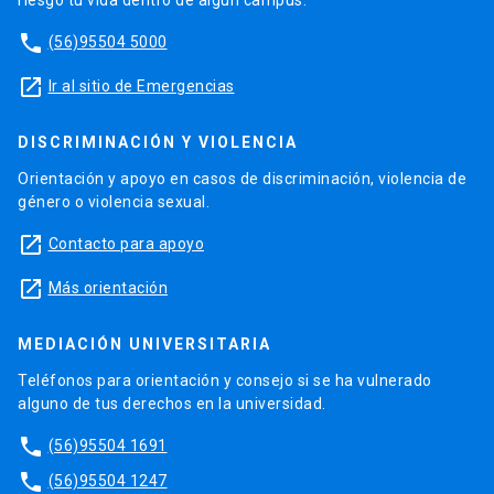
phone
(56)95504 5000
launch
Ir al sitio de Emergencias
DISCRIMINACIÓN Y VIOLENCIA
Orientación y apoyo en casos de discriminación, violencia de
género o violencia sexual.
launch
Contacto para apoyo
launch
Más orientación
MEDIACIÓN UNIVERSITARIA
Teléfonos para orientación y consejo si se ha vulnerado
alguno de tus derechos en la universidad.
phone
(56)95504 1691
phone
(56)95504 1247