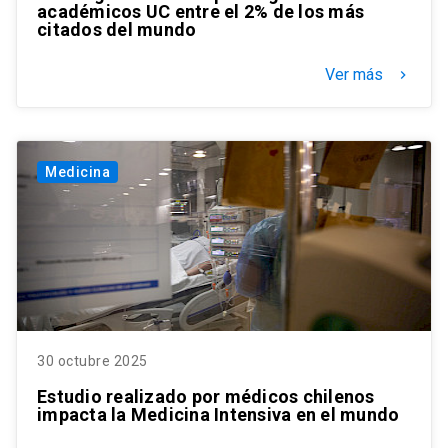
académicos UC entre el 2% de los más
citados del mundo
Ver más
keyboard_arrow_right
Medicina
30 octubre 2025
Estudio realizado por médicos chilenos
impacta la Medicina Intensiva en el mundo