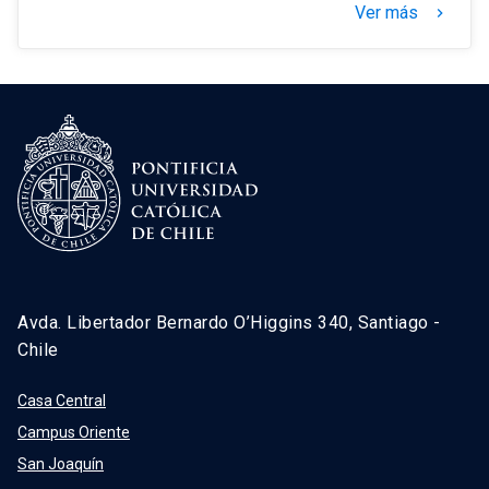
Ver más
keyboard_arrow_right
Avda. Libertador Bernardo O’Higgins 340, Santiago -
Chile
Casa Central
Campus Oriente
San Joaquín