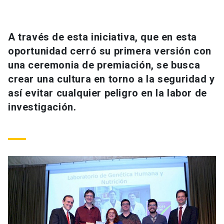
Universidad
keyboard_arrow_down
Información para
A través de esta iniciativa, que en esta
oportunidad cerró su primera versión con
Futuros estudiantes
Go to english site
launch
una ceremonia de premiación, se busca
crear una cultura en torno a la seguridad y
Estudiantes
ACCESOS DIRECTOS
así evitar cualquier peligro en la labor de
Admisión
launch
investigación.
Académicos
Mi Cuenta UC
launch
Personal
Correo UC
launch
launch
Alumni
Mi Portal UC
launch
Padres y familia
Medios
Biblioteca
launch
launch
Vecinos
Donaciones
launch