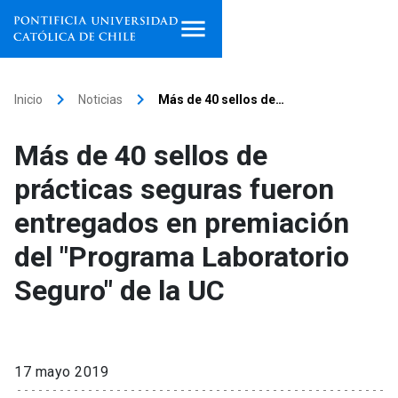
Inicio
keyboard_arrow_right
keyboard_arrow_right
Inicio
Noticias
Más de 40 sellos de…
Programas de estudio
Más de 40 sellos de
Facultades, escuelas e
prácticas seguras fueron
institutos
entregados en premiación
Investigación
del "Programa Laboratorio
Internacionalización
launch
Seguro" de la UC
Extensión
Vinculación
17 mayo 2019