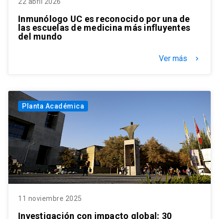
22 abril 2026
Inmunólogo UC es reconocido por una de
las escuelas de medicina más influyentes
del mundo
Ver más
keyboard_arrow_right
Planta Académica
11 noviembre 2025
Investigación con impacto global: 30