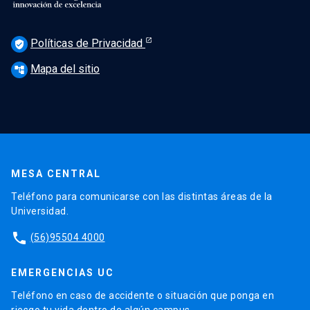
Políticas de Privacidad
verified_user
Mapa del sitio
account_tree
MESA CENTRAL
Teléfono para comunicarse con las distintas áreas de la
Universidad.
phone
(56)95504 4000
EMERGENCIAS UC
Teléfono en caso de accidente o situación que ponga en
riesgo tu vida dentro de algún campus.