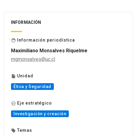
INFORMACIÓN
Información periodística
face
Maximiliano Monsalves Riquelme
mgmonsalves@uc.cl
Unidad
insert_drive_file
Ética y Seguridad
Eje estratégico
check_circle_outline
Investigación y creación
Temas
local_offer