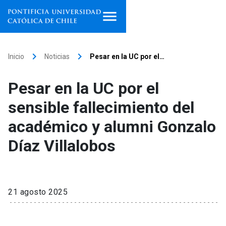
Inicio
keyboard_arrow_right
keyboard_arrow_right
Inicio
Noticias
Pesar en la UC por el…
Programas de estudio
Pesar en la UC por el
Facultades, escuelas e
sensible fallecimiento del
institutos
académico y alumni Gonzalo
Investigación
Díaz Villalobos
Internacionalización
launch
Extensión
21 agosto 2025
Vinculación