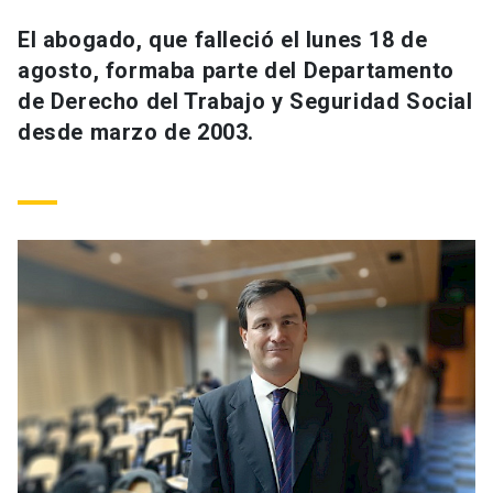
Universidad
El abogado, que falleció el lunes 18 de
agosto, formaba parte del Departamento
keyboard_arrow_down
Información para
de Derecho del Trabajo y Seguridad Social
Futuros estudiantes
Go to english site
launch
desde marzo de 2003.
Estudiantes
ACCESOS DIRECTOS
Admisión
launch
Académicos
Mi Cuenta UC
launch
Personal
Correo UC
launch
launch
Alumni
Mi Portal UC
launch
Padres y familia
Medios
Biblioteca
launch
launch
Vecinos
Donaciones
launch