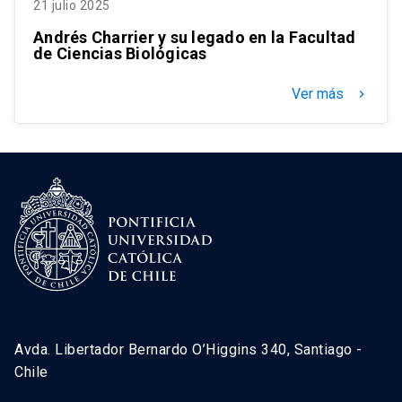
21 julio 2025
Andrés Charrier y su legado en la Facultad
de Ciencias Biológicas
Ver más
keyboard_arrow_right
Avda. Libertador Bernardo O’Higgins 340, Santiago -
Chile