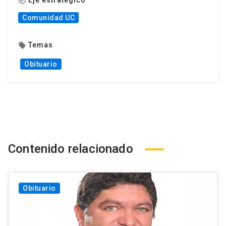
Eje estratégico
check_circle_outline
Comunidad UC
Temas
local_offer
Obituario
Contenido relacionado
Obituario