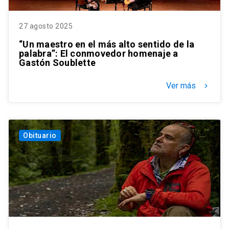
27 agosto 2025
“Un maestro en el más alto sentido de la
palabra”: El conmovedor homenaje a
Gastón Soublette
Ver más
keyboard_arrow_right
Obituario