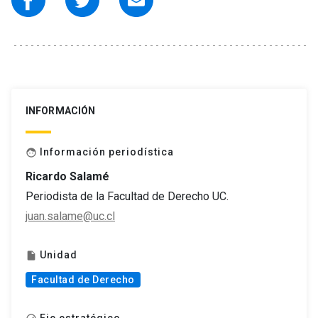
INFORMACIÓN
Información periodística
face
Ricardo Salamé
Periodista de la Facultad de Derecho UC.
juan.salame@uc.cl
Unidad
insert_drive_file
Facultad de Derecho