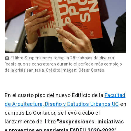
El libro Suspensiones recopila 28 trabajos de diversa
photo_camera
índole que se concretaron durante el período más complejo
de la crisis sanitaria. Crédito imagen: César Cortés
En el cuarto piso del nuevo Edificio de la
Facultad
de Arquitectura, Diseño y Estudios Urbanos UC
en
campus Lo Contador, se llevó a cabo el
lanzamiento del libro
"Suspensiones. Iniciativas
y proyectos en pandemia FADEU 2020-2022"
,