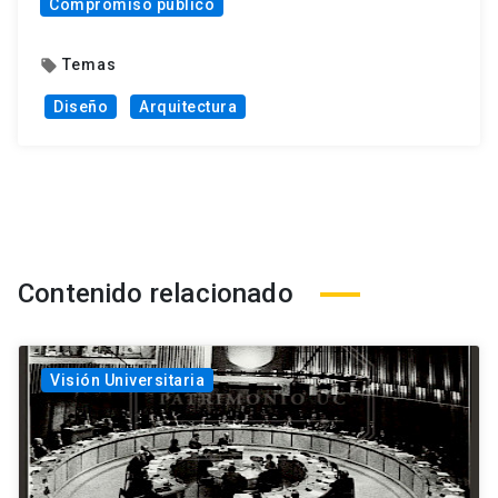
Compromiso público
Temas
local_offer
Diseño
Arquitectura
Contenido relacionado
Visión Universitaria