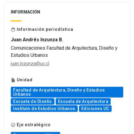
INFORMACIÓN
Información periodística
face
Juan Andrés Inzunza B.
Comunicaciones Facultad de Arquitectura, Diseño y
Estudios Urbanos
juan.inzunza@uc.cl
Unidad
insert_drive_file
Facultad de Arquitectura, Diseño y Estudios
Urbanos
Escuela de Diseño
Escuela de Arquitectura
Instituto de Estudios Urbanos
Ediciones UC
Eje estratégico
check_circle_outline