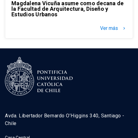
Magdalena Vicuña asume como decana de
la Facultad de Arquitectura, Diseño y
Estudios Urbanos
Ver más
keyboard_arrow_right
Avda. Libertador Bernardo O’Higgins 340, Santiago -
Chile
Casa Central