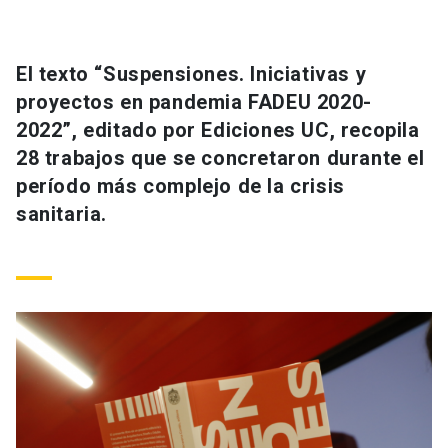
Universidad
keyboard_arrow_down
Información para
El texto “Suspensiones. Iniciativas y
proyectos en pandemia FADEU 2020-
Futuros estudiantes
Go to english site
launch
2022”, editado por Ediciones UC, recopila
28 trabajos que se concretaron durante el
Estudiantes
ACCESOS DIRECTOS
período más complejo de la crisis
Admisión
launch
sanitaria.
Académicos
Mi Cuenta UC
launch
Personal
Correo UC
launch
launch
Alumni
Mi Portal UC
launch
Padres y familia
Medios
Biblioteca
launch
launch
Vecinos
Donaciones
launch