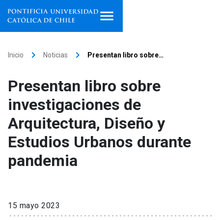
Inicio
keyboard_arrow_right
keyboard_arrow_right
Inicio
Noticias
Presentan libro sobre…
Programas de estudio
Presentan libro sobre
Facultades, escuelas e
investigaciones de
institutos
Arquitectura, Diseño y
Investigación
Estudios Urbanos durante
Internacionalización
launch
pandemia
Extensión
Vinculación
15 mayo 2023