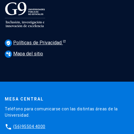
Políticas de Privacidad
verified_user
Mapa del sitio
account_tree
MESA CENTRAL
Teléfono para comunicarse con las distintas áreas de la
Universidad.
phone
(56)95504 4000