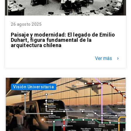
26 agosto 2025
Paisaje y modernidad: El legado de Emilio
Duhart, figura fundamental de la
arquitectura chilena
Ver más
keyboard_arrow_right
Visión Universitaria