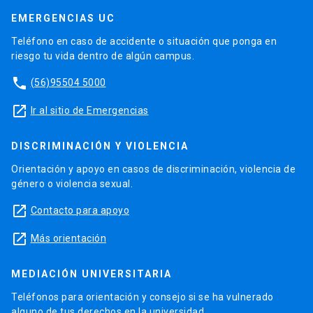
EMERGENCIAS UC
Teléfono en caso de accidente o situación que ponga en
riesgo tu vida dentro de algún campus.
phone
(56)95504 5000
launch
Ir al sitio de Emergencias
DISCRIMINACIÓN Y VIOLENCIA
Orientación y apoyo en casos de discriminación, violencia de
género o violencia sexual.
launch
Contacto para apoyo
launch
Más orientación
MEDIACIÓN UNIVERSITARIA
Teléfonos para orientación y consejo si se ha vulnerado
alguno de tus derechos en la universidad.