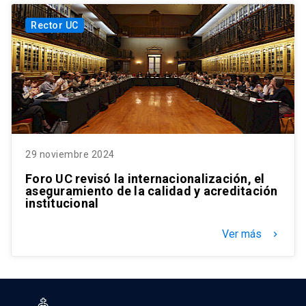
Rector UC
29 noviembre 2024
Foro UC revisó la internacionalización, el
aseguramiento de la calidad y acreditación
institucional
Ver más
keyboard_arrow_right