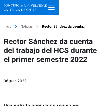
Inicio
keyboard_arrow_right
keyboard_arrow_right
Inicio
Noticias
Rector Sánchez da cuenta…
Programas de estudio
Rector Sánchez da cuenta
Facultades, escuelas e
del trabajo del HCS durante
institutos
el primer semestre 2022
Investigación
Internacionalización
launch
06 julio 2022
Extensión
Vinculación
Una nutrida agenda de reuniones,