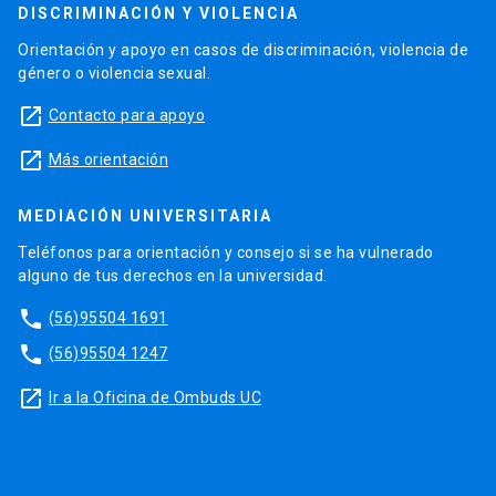
DISCRIMINACIÓN Y VIOLENCIA
Orientación y apoyo en casos de discriminación, violencia de
género o violencia sexual.
launch
Contacto para apoyo
launch
Más orientación
MEDIACIÓN UNIVERSITARIA
Teléfonos para orientación y consejo si se ha vulnerado
alguno de tus derechos en la universidad.
phone
(56)95504 1691
phone
(56)95504 1247
launch
Ir a la Oficina de Ombuds UC