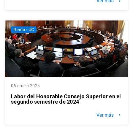
Ver más
keyboard_arrow_right
Rector UC
06 enero 2025
Labor del Honorable Consejo Superior en el
segundo semestre de 2024
Ver más
keyboard_arrow_right