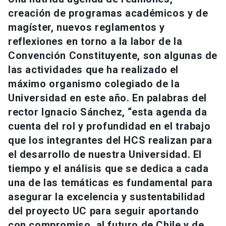
Universidad
creación de programas académicos y de
magíster, nuevos reglamentos y
keyboard_arrow_down
Información para
reflexiones en torno a la labor de la
Convención Constituyente, son algunas de
Futuros estudiantes
Go to english site
launch
las actividades que ha realizado el
Estudiantes
máximo organismo colegiado de la
ACCESOS DIRECTOS
Universidad en este año. En palabras del
Admisión
launch
Académicos
rector Ignacio Sánchez, “esta agenda da
cuenta del rol y profundidad en el trabajo
Mi Cuenta UC
launch
Personal
que los integrantes del HCS realizan para
Correo UC
launch
el desarrollo de nuestra Universidad. El
launch
Alumni
tiempo y el análisis que se dedica a cada
Mi Portal UC
launch
Padres y familia
una de las temáticas es fundamental para
Medios
Biblioteca
launch
asegurar la excelencia y sustentabilidad
launch
Vecinos
del proyecto UC para seguir aportando
Donaciones
launch
con compromiso, al futuro de Chile y de