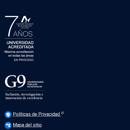
Políticas de Privacidad
verified_user
Mapa del sitio
account_tree