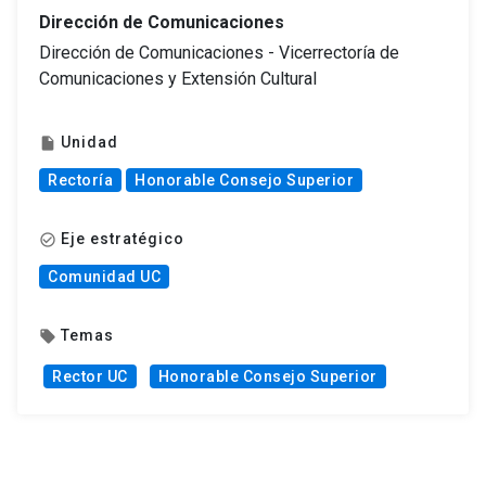
Dirección de Comunicaciones
Dirección de Comunicaciones - Vicerrectoría de
Comunicaciones y Extensión Cultural
Unidad
insert_drive_file
Rectoría
Honorable Consejo Superior
Eje estratégico
check_circle_outline
Comunidad UC
Temas
local_offer
Rector UC
Honorable Consejo Superior