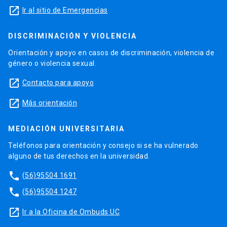
launch
Ir al sitio de Emergencias
DISCRIMINACIÓN Y VIOLENCIA
Orientación y apoyo en casos de discriminación, violencia de
género o violencia sexual.
launch
Contacto para apoyo
launch
Más orientación
MEDIACIÓN UNIVERSITARIA
Teléfonos para orientación y consejo si se ha vulnerado
alguno de tus derechos en la universidad.
phone
(56)95504 1691
phone
(56)95504 1247
launch
Ir a la Oficina de Ombuds UC