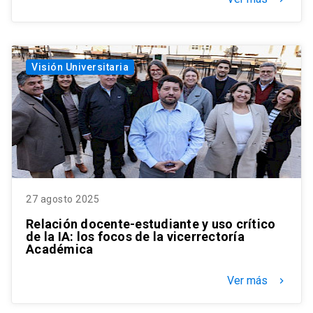
Visión Universitaria
27 agosto 2025
Relación docente-estudiante y uso crítico
de la IA: los focos de la vicerrectoría
Académica
Ver más
keyboard_arrow_right