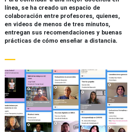
Universidad
línea, se ha creado un espacio de
colaboración entre profesores, quienes,
keyboard_arrow_down
Información para
en videos de menos de tres minutos,
entregan sus recomendaciones y buenas
Futuros estudiantes
Go to english site
launch
prácticas de cómo enseñar a distancia.
Estudiantes
ACCESOS DIRECTOS
Admisión
launch
Académicos
Mi Cuenta UC
launch
Personal
Correo UC
launch
launch
Alumni
Mi Portal UC
launch
Padres y familia
Medios
Biblioteca
launch
launch
Vecinos
Donaciones
launch