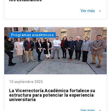
Ver más
keyboard_arrow_right
Programas académicos
10 septiembre 2025
La Vicerrectoría Académica fortalece su
estructura para potenciar la experiencia
universitaria
Ver más
keyboard_arrow_right