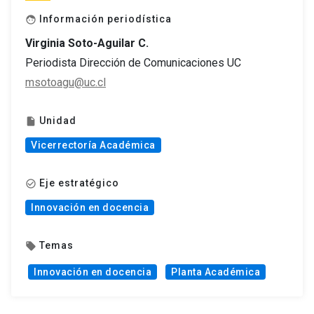
Información periodística
face
Virginia Soto-Aguilar C.
Periodista Dirección de Comunicaciones UC
msotoagu@uc.cl
Unidad
insert_drive_file
Vicerrectoría Académica
Eje estratégico
check_circle_outline
Innovación en docencia
Temas
local_offer
Innovación en docencia
Planta Académica