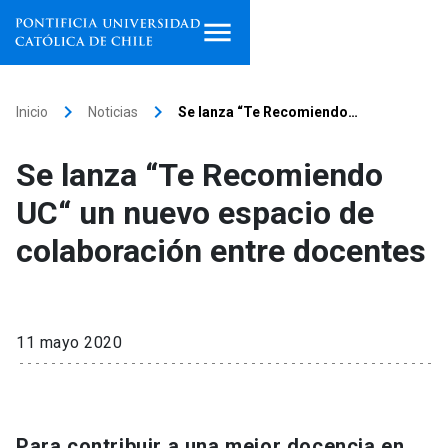
Inicio
keyboard_arrow_right
keyboard_arrow_right
Inicio
Noticias
Se lanza “Te Recomiendo…
Programas de estudio
Se lanza “Te Recomiendo
Facultades, escuelas e
UC“ un nuevo espacio de
institutos
colaboración entre docentes
Investigación
Internacionalización
launch
11 mayo 2020
Extensión
Vinculación
Para contribuir a una mejor docencia en