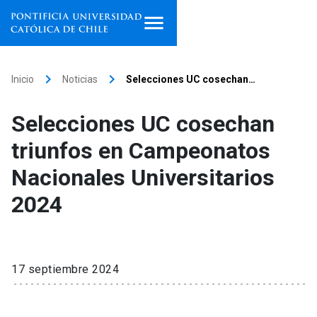
Inicio
keyboard_arrow_right
keyboard_arrow_right
Inicio
Noticias
Selecciones UC cosechan…
Programas de estudio
Selecciones UC cosechan
Facultades, escuelas e
triunfos en Campeonatos
institutos
Nacionales Universitarios
Investigación
2024
Internacionalización
launch
Extensión
17 septiembre 2024
Vinculación