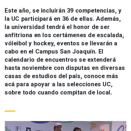
Universidad
Este año, se incluirán 39 competencias, y
la UC participará en 36 de ellas. Además,
keyboard_arrow_down
Información para
la universidad tendrá el honor de ser
Futuros estudiantes
Go to english site
launch
anfitriona en los certámenes de escalada,
vóleibol y hockey, eventos se llevarán a
Estudiantes
ACCESOS DIRECTOS
cabo en el Campus San Joaquín. El
calendario de encuentros se extenderá
Admisión
launch
Académicos
hasta noviembre con disputas en diversas
Mi Cuenta UC
launch
casas de estudios del país, conoce más
Personal
acá para apoyar a las selecciones UC,
Correo UC
launch
launch
Alumni
sobre todo cuando compitan de local.
Mi Portal UC
launch
Padres y familia
Medios
Biblioteca
launch
launch
Vecinos
Donaciones
launch