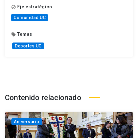
Eje estratégico
check_circle_outline
Comunidad UC
Temas
local_offer
Deportes UC
Contenido relacionado
Aniversario