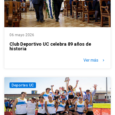
06 mayo 2026
Club Deportivo UC celebra 89 años de
historia
Ver más
keyboard_arrow_right
Deportes UC