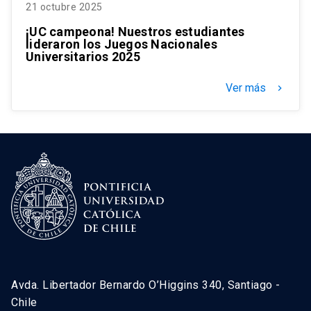
21 octubre 2025
¡UC campeona! Nuestros estudiantes
lideraron los Juegos Nacionales
Universitarios 2025
Ver más
keyboard_arrow_right
Avda. Libertador Bernardo O’Higgins 340, Santiago -
Chile