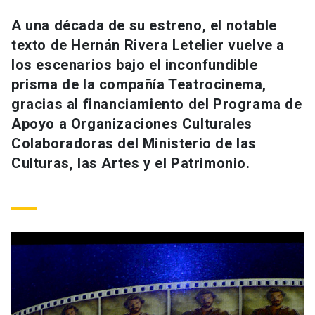
Universidad
A una década de su estreno, el notable
texto de Hernán Rivera Letelier vuelve a
keyboard_arrow_down
Información para
los escenarios bajo el inconfundible
Futuros estudiantes
Go to english site
launch
prisma de la compañía Teatrocinema,
gracias al financiamiento del Programa de
Estudiantes
ACCESOS DIRECTOS
Apoyo a Organizaciones Culturales
Colaboradoras del Ministerio de las
Admisión
launch
Académicos
Culturas, las Artes y el Patrimonio.
Mi Cuenta UC
launch
Personal
Correo UC
launch
launch
Alumni
Mi Portal UC
launch
Padres y familia
Medios
Biblioteca
launch
launch
Vecinos
Donaciones
launch