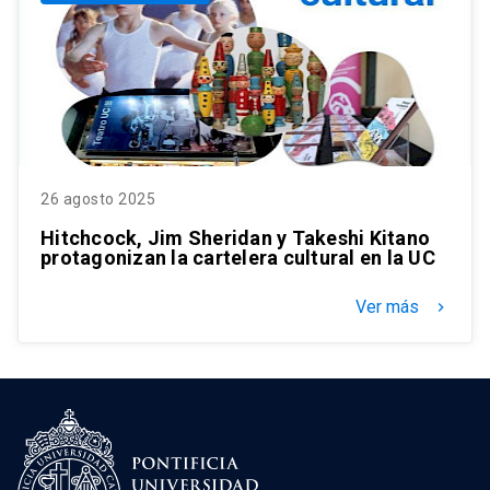
26 agosto 2025
Hitchcock, Jim Sheridan y Takeshi Kitano
protagonizan la cartelera cultural en la UC
Ver más
keyboard_arrow_right