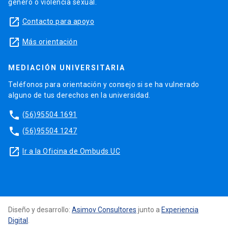
género o violencia sexual.
launch
Contacto para apoyo
launch
Más orientación
MEDIACIÓN UNIVERSITARIA
Teléfonos para orientación y consejo si se ha vulnerado
alguno de tus derechos en la universidad.
phone
(56)95504 1691
phone
(56)95504 1247
launch
Ir a la Oficina de Ombuds UC
Diseño y desarrollo:
Asimov Consultores
junto a
Experiencia
Digital
.