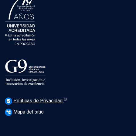
Políticas de Privacidad
verified_user
Mapa del sitio
account_tree