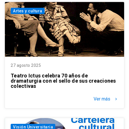
Artes y cultura
27 agosto 2025
Teatro Ictus celebra 70 años de
dramaturgia con el sello de sus creaciones
colectivas
Ver más
keyboard_arrow_right
Visión Universitaria