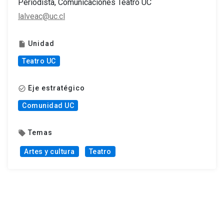
Periodista, Comunicaciones Teatro UC
lalveac@uc.cl
Unidad
insert_drive_file
Teatro UC
Eje estratégico
check_circle_outline
Comunidad UC
Temas
local_offer
Artes y cultura
Teatro