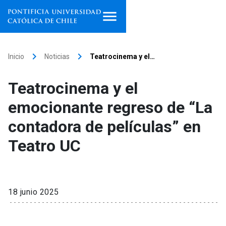
Inicio
keyboard_arrow_right
keyboard_arrow_right
Inicio
Noticias
Teatrocinema y el…
Programas de estudio
Teatrocinema y el
Facultades, escuelas e
emocionante regreso de “La
institutos
contadora de películas” en
Investigación
Teatro UC
Internacionalización
launch
Extensión
18 junio 2025
Vinculación