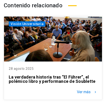
Contenido relacionado
Visión Universitaria
28 agosto 2025
La verdadera historia tras “El Führer”, el
polémico libro y performance de Soublette
Ver más
keyboard_arrow_right