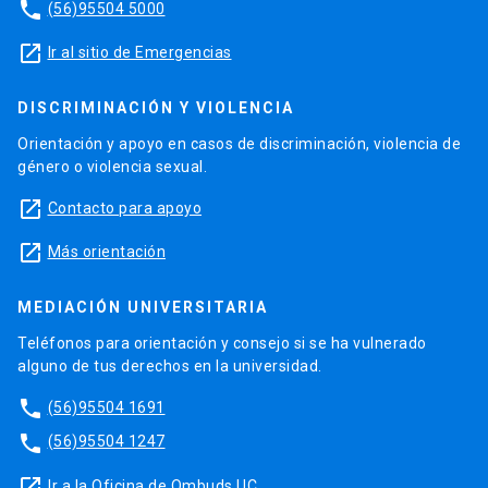
phone
(56)95504 5000
launch
Ir al sitio de Emergencias
DISCRIMINACIÓN Y VIOLENCIA
Orientación y apoyo en casos de discriminación, violencia de
género o violencia sexual.
launch
Contacto para apoyo
launch
Más orientación
MEDIACIÓN UNIVERSITARIA
Teléfonos para orientación y consejo si se ha vulnerado
alguno de tus derechos en la universidad.
phone
(56)95504 1691
phone
(56)95504 1247
launch
Ir a la Oficina de Ombuds UC