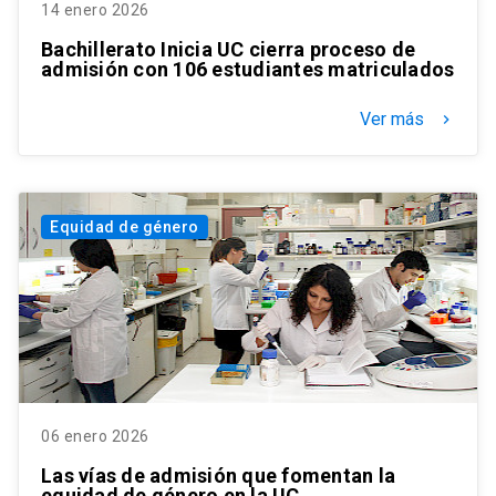
14 enero 2026
Bachillerato Inicia UC cierra proceso de
admisión con 106 estudiantes matriculados
Ver más
keyboard_arrow_right
Equidad de género
06 enero 2026
Las vías de admisión que fomentan la
equidad de género en la UC