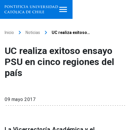
Inicio
keyboard_arrow_right
keyboard_arrow_right
Inicio
Noticias
UC realiza exitoso…
Programas de estudio
UC realiza exitoso ensayo
Facultades, escuelas e
PSU en cinco regiones del
institutos
país
Investigación
Internacionalización
launch
09 mayo 2017
Extensión
Vinculación
La Vicerrectoría Académica y el