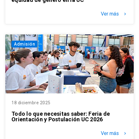
Ver más
keyboard_arrow_right
Admisión
18 diciembre 2025
Todo lo que necesitas saber: Feria de
Orientación y Postulación UC 2026
Ver más
keyboard_arrow_right