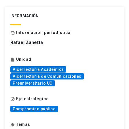
INFORMACIÓN
Información periodística
face
Rafael Zanetta
Unidad
insert_drive_file
Vicerrectoría Académica
Vicerrectoría de Comunicaciones
Preuniversitario UC
Eje estratégico
check_circle_outline
Compromiso público
Temas
local_offer