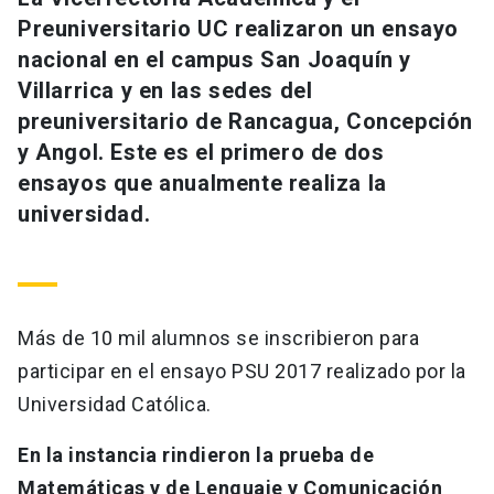
Universidad
Preuniversitario UC realizaron un ensayo
nacional en el campus San Joaquín y
keyboard_arrow_down
Información para
Villarrica y en las sedes del
preuniversitario de Rancagua, Concepción
Futuros estudiantes
Go to english site
launch
y Angol. Este es el primero de dos
Estudiantes
ensayos que anualmente realiza la
ACCESOS DIRECTOS
universidad.
Admisión
launch
Académicos
Mi Cuenta UC
launch
Personal
Correo UC
launch
Más de 10 mil alumnos se inscribieron para
launch
Alumni
participar en el ensayo PSU 2017 realizado por la
Mi Portal UC
launch
Padres y familia
Universidad Católica.
Medios
Biblioteca
launch
launch
Vecinos
En la instancia rindieron la prueba de
Donaciones
launch
Matemáticas y de Lenguaje y Comunicación