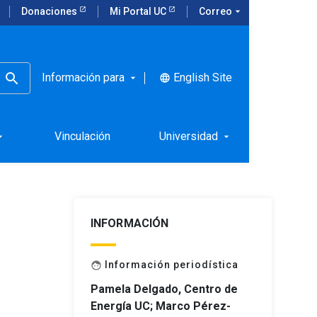
Donaciones
Mi Portal UC
Correo
arrow_drop_down
Información para
English Site
language
arrow_drop_down
llo del
Vinculación
Universidad
rop_down
arrow_drop_down
INFORMACIÓN
Información periodística
face
Pamela Delgado, Centro de
Energía UC; Marco Pérez-