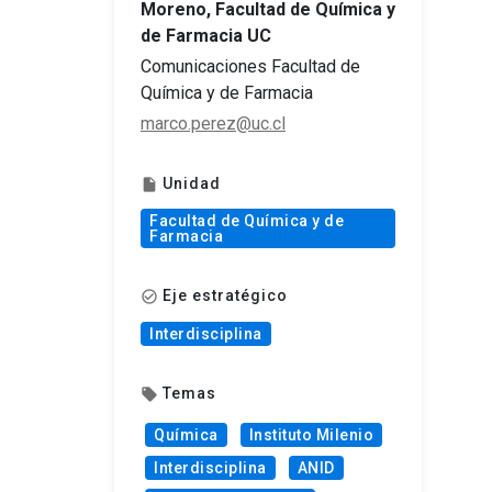
Moreno, Facultad de Química y
de Farmacia UC
Comunicaciones Facultad de
Química y de Farmacia
marco.perez@uc.cl
Unidad
insert_drive_file
Facultad de Química y de
Farmacia
Eje estratégico
check_circle_outline
Interdisciplina
Temas
local_offer
Química
Instituto Milenio
Interdisciplina
ANID