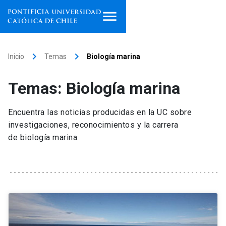
Inicio
keyboard_arrow_right
keyboard_arrow_right
Inicio
Temas
Biología marina
Programas de estudio
Temas: Biología marina
Facultades, escuelas e
institutos
Encuentra las noticias producidas en la UC sobre
investigaciones, reconocimientos y la carrera
Investigación
de biología marina.
Internacionalización
launch
Extensión
Vinculación