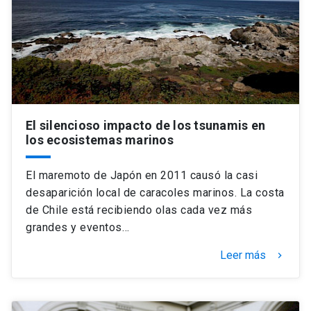
Universidad
keyboard_arrow_down
Información para
Futuros estudiantes
Go to english site
launch
Estudiantes
ACCESOS DIRECTOS
El silencioso impacto de los tsunamis en
los ecosistemas marinos
Admisión
launch
Académicos
Mi Cuenta UC
launch
El maremoto de Japón en 2011 causó la casi
Personal
desaparición local de caracoles marinos. La costa
Correo UC
launch
de Chile está recibiendo olas cada vez más
launch
Alumni
grandes y eventos…
Mi Portal UC
launch
Padres y familia
Leer más
keyboard_arrow_right
Medios
Biblioteca
launch
launch
Vecinos
Donaciones
launch