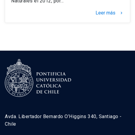
Naturales el 2012, por…
Leer más
keyboard_arrow_right
Avda. Libertador Bernardo O’Higgins 340, Santiago -
Chile