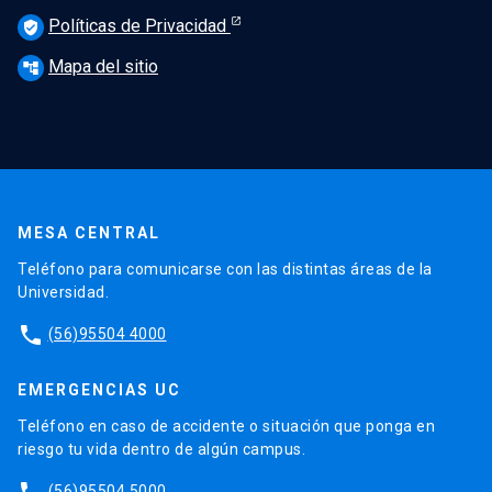
Políticas de Privacidad
verified_user
Mapa del sitio
account_tree
MESA CENTRAL
Teléfono para comunicarse con las distintas áreas de la
Universidad.
phone
(56)95504 4000
EMERGENCIAS UC
Teléfono en caso de accidente o situación que ponga en
riesgo tu vida dentro de algún campus.
phone
(56)95504 5000