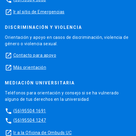
launch
Ir al sitio de Emergencias
DISCRIMINACIÓN Y VIOLENCIA
Orientación y apoyo en casos de discriminación, violencia de
género o violencia sexual.
launch
Contacto para apoyo
launch
Más orientación
MEDIACIÓN UNIVERSITARIA
Teléfonos para orientación y consejo si se ha vulnerado
alguno de tus derechos en la universidad.
phone
(56)95504 1691
phone
(56)95504 1247
launch
Ir a la Oficina de Ombuds UC