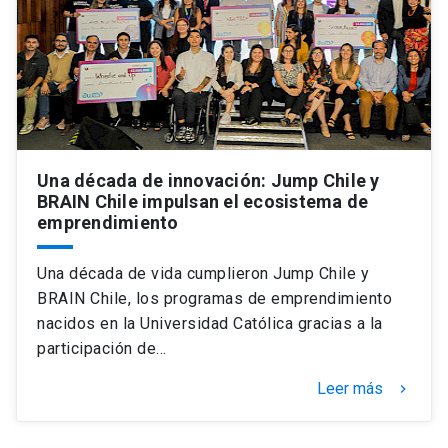
Universidad
keyboard_arrow_down
Información para
Futuros estudiantes
Go to english site
launch
Estudiantes
ACCESOS DIRECTOS
Una década de innovación: Jump Chile y
BRAIN Chile impulsan el ecosistema de
Admisión
launch
Académicos
emprendimiento
Mi Cuenta UC
launch
Personal
Una década de vida cumplieron Jump Chile y
Correo UC
launch
BRAIN Chile, los programas de emprendimiento
launch
Alumni
nacidos en la Universidad Católica gracias a la
Mi Portal UC
launch
participación de…
Padres y familia
Medios
Biblioteca
launch
Leer más
keyboard_arrow_right
launch
Vecinos
Donaciones
launch