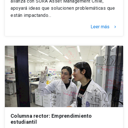
alianza con SURA Asset Management Chile,
apoyará ideas que solucionen problemáticas que
están impactando…
Leer más
keyboard_arrow_right
Columna rector: Emprendimiento
estudiantil