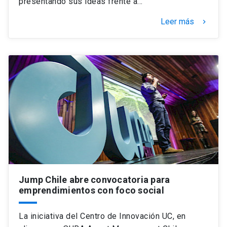
presentando sus ideas frente a…
Leer más
keyboard_arrow_right
Jump Chile abre convocatoria para
emprendimientos con foco social
La iniciativa del Centro de Innovación UC, en