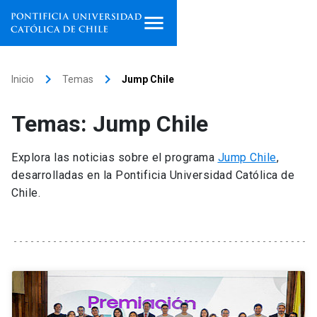
Inicio
keyboard_arrow_right
keyboard_arrow_right
Inicio
Temas
Jump Chile
Programas de estudio
Temas: Jump Chile
Facultades, escuelas e
institutos
Explora las noticias sobre el programa
Jump Chile
,
desarrolladas en la Pontificia Universidad Católica de
Investigación
Chile.
Internacionalización
launch
Extensión
Vinculación