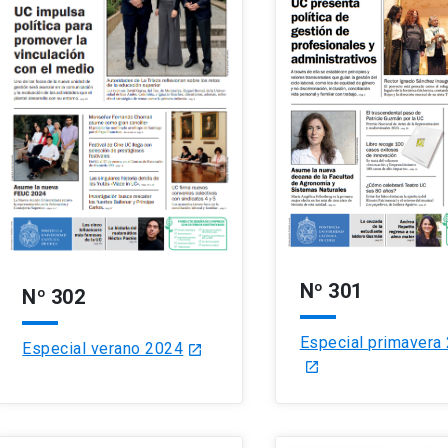
Nº 301
Nº 302
Especial primavera
Especial verano 2024
launch
launch