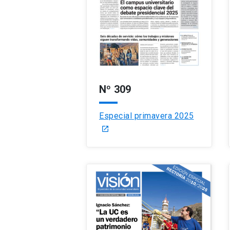
Nº 309
Especial primavera 2025
launch