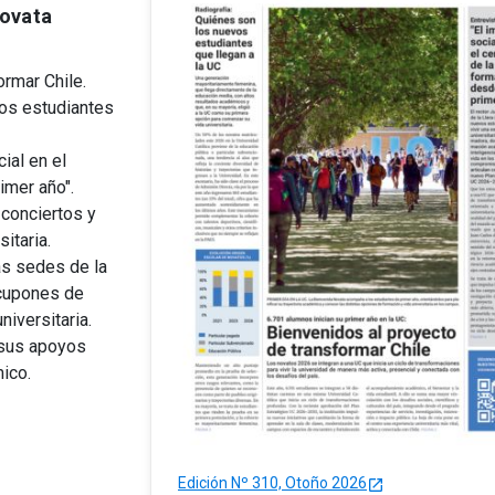
Novata
ormar Chile.
vos estudiantes
cial en el
imer año".
, conciertos y
itaria.
as sedes de la
cupones de
iversitaria.
 sus apoyos
ico.
Edición Nº 310, Otoño 2026
launch