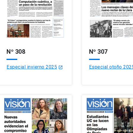
Nº 308
Nº 307
Especial invierno 2025
Especial otoño 202
launch