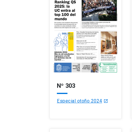
Nº 303
Especial otoño 2024
launch