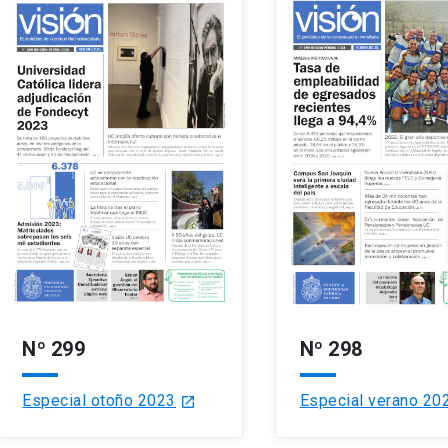
Nº 299
Nº 298
Especial otoño 2023
Especial verano 20
launch