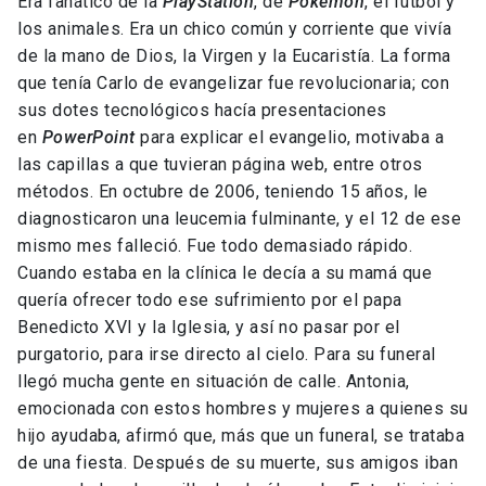
Era fanático de la
PlayStation
, de
Pokémon
, el fútbol y
los animales. Era un chico común y corriente que vivía
de la mano de Dios, la Virgen y la Eucaristía. La forma
que tenía Carlo de evangelizar fue revolucionaria; con
sus dotes tecnológicos hacía presentaciones
en
PowerPoint
para explicar el evangelio, motivaba a
las capillas a que tuvieran página web, entre otros
métodos. En octubre de 2006, teniendo 15 años, le
diagnosticaron una leucemia fulminante, y el 12 de ese
mismo mes falleció. Fue todo demasiado rápido.
Cuando estaba en la clínica le decía a su mamá que
quería ofrecer todo ese sufrimiento por el papa
Benedicto XVI y la Iglesia, y así no pasar por el
purgatorio, para irse directo al cielo. Para su funeral
llegó mucha gente en situación de calle. Antonia,
emocionada con estos hombres y mujeres a quienes su
hijo ayudaba, afirmó que, más que un funeral, se trataba
de una fiesta. Después de su muerte, sus amigos iban