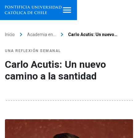
Inicio
keyboard_arrow_right
keyboard_arrow_right
Inicio
Academia en…
Carlo Acutis: Un nuevo…
Programas de estudio
UNA REFLEXIÓN SEMANAL
Facultades, escuelas e
Carlo Acutis: Un nuevo
institutos
camino a la santidad
Investigación
Internacionalización
launch
Extensión
Vinculación