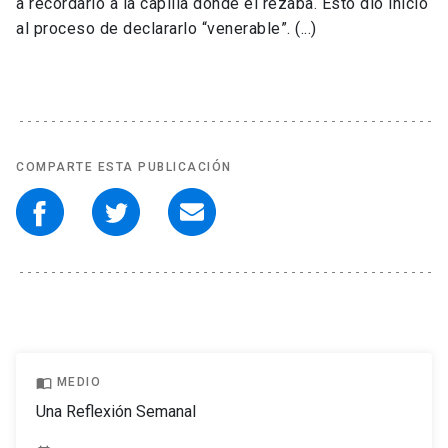
a recordarlo a la capilla donde él rezaba. Esto dio inicio
al proceso de declararlo “venerable”. (...)
COMPARTE ESTA PUBLICACIÓN
import_contacts
MEDIO
Una Reflexión Semanal