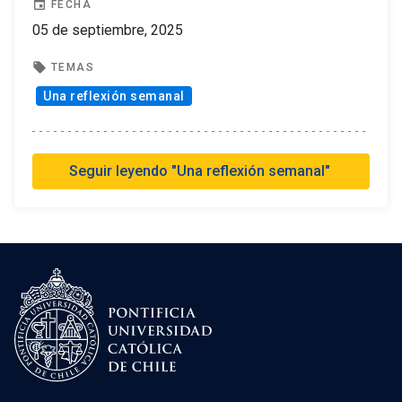
event
FECHA
05 de septiembre, 2025
local_offer
TEMAS
Una reflexión semanal
Seguir leyendo "Una reflexión semanal"