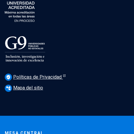
Políticas de Privacidad
verified_user
Mapa del sitio
account_tree
MESA CENTRAL