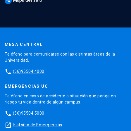
Mapa del sitio
account_tree
MESA CENTRAL
Teléfono para comunicarse con las distintas áreas de la
Universidad.
phone
(56)95504 4000
EMERGENCIAS UC
Teléfono en caso de accidente o situación que ponga en
riesgo tu vida dentro de algún campus.
phone
(56)95504 5000
launch
Ir al sitio de Emergencias