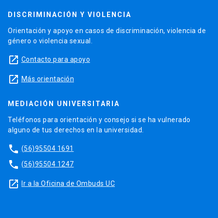
DISCRIMINACIÓN Y VIOLENCIA
Orientación y apoyo en casos de discriminación, violencia de
género o violencia sexual.
launch
Contacto para apoyo
launch
Más orientación
MEDIACIÓN UNIVERSITARIA
Teléfonos para orientación y consejo si se ha vulnerado
alguno de tus derechos en la universidad.
phone
(56)95504 1691
phone
(56)95504 1247
launch
Ir a la Oficina de Ombuds UC