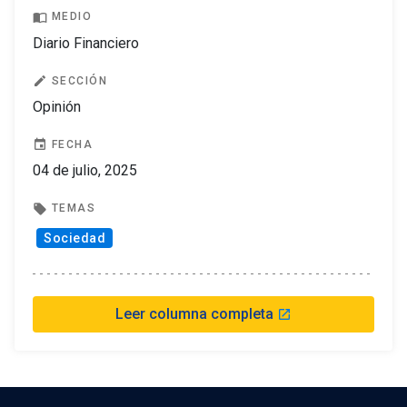
import_contacts
MEDIO
Diario Financiero
edit
SECCIÓN
Opinión
event
FECHA
04 de julio, 2025
local_offer
TEMAS
Sociedad
Leer columna completa
launch