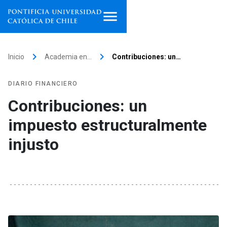
Inicio
keyboard_arrow_right
keyboard_arrow_right
Inicio
Academia en…
Contribuciones: un…
Programas de estudio
DIARIO FINANCIERO
Facultades, escuelas e
Contribuciones: un
institutos
impuesto estructuralmente
Investigación
injusto
Internacionalización
launch
Extensión
Vinculación