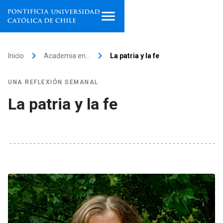
Inicio
keyboard_arrow_right
keyboard_arrow_right
Inicio
Academia en…
La patria y la fe
Programas de estudio
UNA REFLEXIÓN SEMANAL
Facultades, escuelas e
La patria y la fe
institutos
Investigación
Internacionalización
launch
Extensión
Vinculación