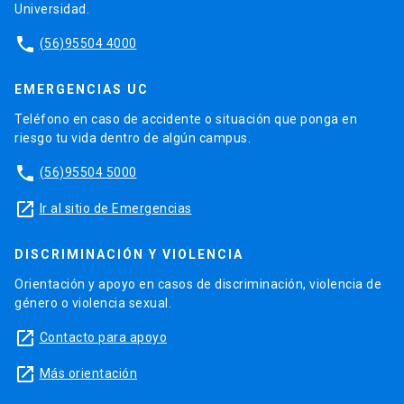
Universidad.
phone
(56)95504 4000
EMERGENCIAS UC
Teléfono en caso de accidente o situación que ponga en
riesgo tu vida dentro de algún campus.
phone
(56)95504 5000
launch
Ir al sitio de Emergencias
DISCRIMINACIÓN Y VIOLENCIA
Orientación y apoyo en casos de discriminación, violencia de
género o violencia sexual.
launch
Contacto para apoyo
launch
Más orientación